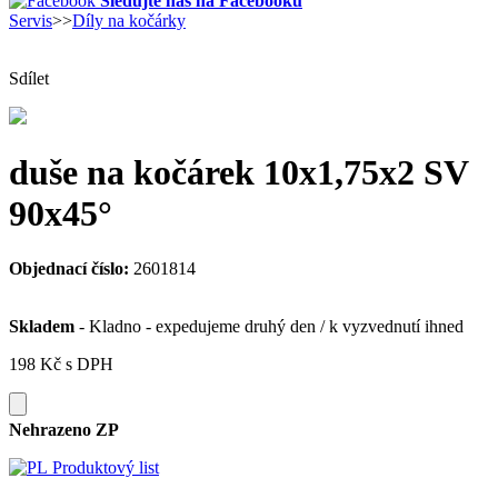
Sledujte nás na Facebooku
Servis
>>
Díly na kočárky
Sdílet
duše na kočárek 10x1,75x2 SV
90x45°
Objednací číslo:
2601814
Skladem
- Kladno - expedujeme druhý den / k vyzvednutí ihned
198 Kč
s DPH
Nehrazeno ZP
Produktový list