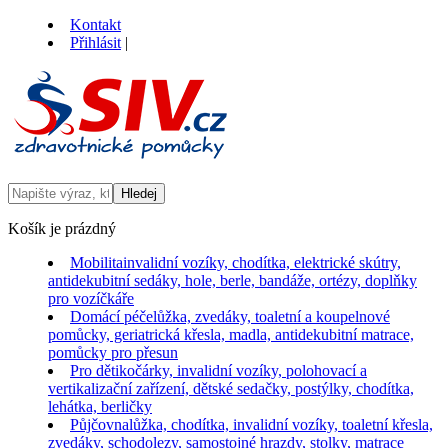
Kontakt
Přihlásit
|
Košík je prázdný
Mobilita
invalidní vozíky, chodítka, elektrické skútry,
antidekubitní sedáky, hole, berle, bandáže, ortézy, doplňky
pro vozíčkáře
Domácí péče
lůžka, zvedáky, toaletní a koupelnové
pomůcky, geriatrická křesla, madla, antidekubitní matrace,
pomůcky pro přesun
Pro děti
kočárky, invalidní vozíky, polohovací a
vertikalizační zařízení, dětské sedačky, postýlky, chodítka,
lehátka, berličky
Půjčovna
lůžka, chodítka, invalidní vozíky, toaletní křesla,
zvedáky, schodolezy, samostojné hrazdy, stolky, matrace