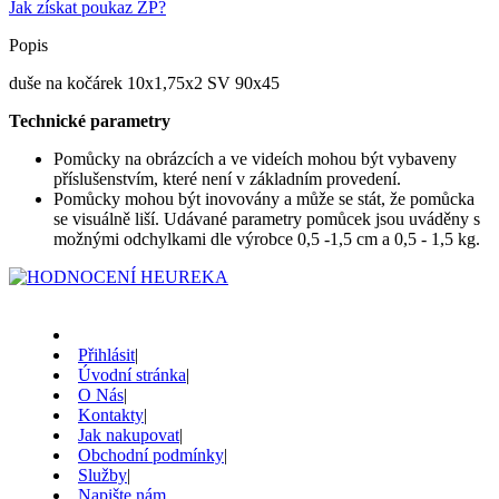
Jak získat poukaz ZP?
Popis
duše na kočárek 10x1,75x2 SV 90x45
Technické parametry
Pomůcky na obrázcích a ve videích mohou být vybaveny
příslušenstvím, které není v základním provedení.
Pomůcky mohou být inovovány a může se stát, že pomůcka
se visuálně liší. Udávané parametry pomůcek jsou uváděny s
možnými odchylkami dle výrobce 0,5 -1,5 cm a 0,5 - 1,5 kg.
Přihlásit
|
Úvodní stránka
|
O Nás
|
Kontakty
|
Jak nakupovat
|
Obchodní podmínky
|
Služby
|
Napište nám