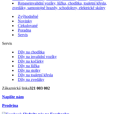
Repase
invalidní vozíky, lůžka, chodítka, toaletní křesla,
zvedáky, samostojné hrazdy, schodolezy, elektrické skútry
Zvýhodněné
Novinky
Cirkulované
Poradna
Servis
Servis
Díly na chodítka
Díly na invalidní vozíky
Díly na kočárky
Díly na lůžka
Díly na stolky
Díly na toaletní křesla
Díly na zvedáky
Zákaznická linka
321 003 002
Napište nám
Prodejna