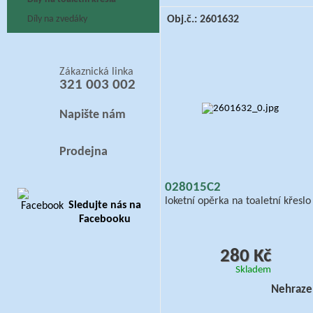
Díly na zvedáky
Obj.č.: 2601632
Zákaznická linka
321 003 002
Napište nám
Prodejna
028015C2
loketní opěrka na toaletní křeslo
Sledujte nás na
Facebooku
280 Kč
Skladem
Nehraze