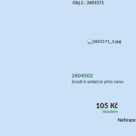
Obj.č.: 2601571
2604502
šroub k sedačce přes vanu
105 Kč
Skladem
Nehraze