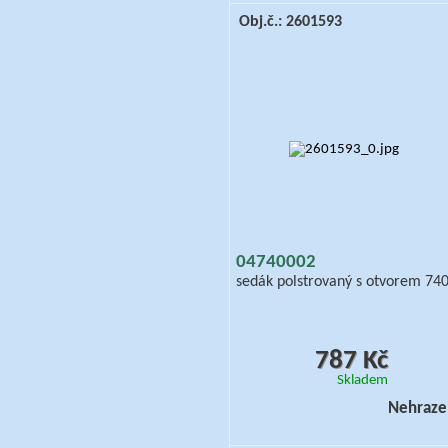
Obj.č.: 2601593
04740002
sedák polstrovaný s otvorem 74
787 Kč
Skladem
Nehraze