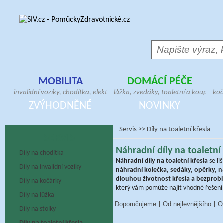
MOBILITA
DOMÁCÍ PÉČE
invalidní vozíky, chodítka, elektrické skútry,
lůžka, zvedáky, toaletní a koupelno
koč
antidekubitní sedáky, hole, berle, bandáže,
pomůcky, geriatrická křesla, madla,
ver
ZVÝHODNĚNÉ
NOVINKY
ortézy, doplňky pro vozíčkáře
antidekubitní matrace, pomůcky pr
pos
Servis
>>
Díly na toaletní křesla
SERVIS
Náhradní díly na toaletní
Díly na chodítka
Náhradní díly na toaletní křesla
se li
Díly na invalidní vozíky
náhradní kolečka, sedáky, opěrky, 
dlouhou životnost křesla a bezprob
Díly na kočárky
který vám pomůže najít vhodné řešení
Díly na lůžka
Doporučujeme
Od nejlevnějšího
O
|
|
Díly na stolky
Díly na toaletní křesla