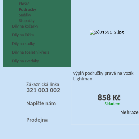
Pláště
Područky
Sedáky
Stupačky
Díly na kočárky
Díly na lůžka
Díly na stolky
Díly na toaletní křesla
Díly na zvedáky
výplň područky pravá na vozík
Lightman
Zákaznická linka
321 003 002
858 Kč
Napište nám
Skladem
Nehraze
Prodejna