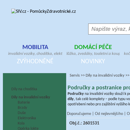
MOBILITA
DOMÁCÍ PÉČE
invalidní vozíky, chodítka, elektrické skútry,
lůžka, zvedáky, toaletní a koupelno
koč
antidekubitní sedáky, hole, berle, bandáže,
pomůcky, geriatrická křesla, madla,
ver
ZVÝHODNĚNÉ
NOVINKY
ortézy, doplňky pro vozíčkáře
antidekubitní matrace, pomůcky pr
pos
Servis
>>
Díly na invalidní vozíky
>>
SERVIS
Područky a postranice pro
Díly na chodítka
Područky
na invalidní vozíky slouží k 
Díly na invalidní vozíky
díly
, tak celé komplety – podle typu v
Baterie
opotřebení nebo pro zajištění vyššího 
Brzdy
Duše
Doporučujeme
Od nejlevnějšího
O
|
|
Elektronika
Obj.č.: 2601531
Kola
Opěrka lokte