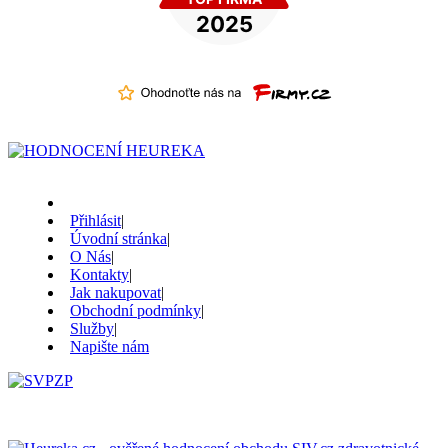
Přihlásit
|
Úvodní stránka
|
O Nás
|
Kontakty
|
Jak nakupovat
|
Obchodní podmínky
|
Služby
|
Napište nám