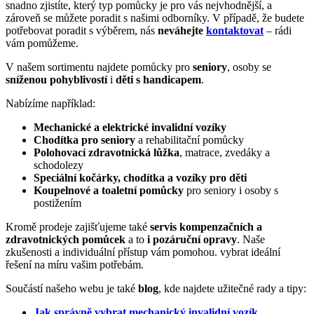
snadno zjistíte, který typ pomůcky je pro vás nejvhodnější, a
zároveň se můžete poradit s našimi odborníky. V případě, že budete
potřebovat poradit s výběrem, nás
neváhejte
kontaktovat
– rádi
vám pomůžeme.
V našem sortimentu najdete pomůcky pro
seniory
, osoby se
sníženou pohyblivostí
i
děti s handicapem
.
Nabízíme například:
Mechanické a elektrické invalidní vozíky
Chodítka pro seniory
a rehabilitační pomůcky
Polohovací zdravotnická lůžka
, matrace, zvedáky a
schodolezy
Speciální kočárky, chodítka a vozíky pro děti
Koupelnové a toaletní pomůcky
pro seniory i osoby s
postižením
Kromě prodeje zajišťujeme také
servis kompenzačních a
zdravotnických pomůcek
a to
i pozáruční opravy
. Naše
zkušenosti a individuální přístup vám pomohou. vybrat ideální
řešení na míru vašim potřebám.
Součástí našeho webu je také
blog
, kde najdete užitečné rady a tipy:
Jak správně vybrat mechanický invalidní vozík