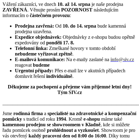
Vážení zákazníci, ve dnech
10. až 14. srpna
je naše prodejna
ZAVŘENÁ
. Věnujte prosím
POZORNOST
následujícím
informacím o
částečném provozu
:
Prodejna zavřená:
Od
10. do 14. srpna
bude kamenná
prodejna uzavřena.
Expedice objednávek:
Objednávky z e-shopu budou opětně
expedovány od
pondělí 17. 8.
Telefonní linka:
Zmeškané hovory v tomto období
nebudeme vyřizovat zpětně
.
E-mailová komunikace:
Na e-maily zaslané na
info@siv.cz
reagovat
budeme
Urgentní případy:
Přes e-mail lze v akutních případech
domluvit řešení
individuálně
.
Děkujeme za pochopení a přejeme vám příjemné letní dny!
Tým SIV.cz
_______________________________________________________
Jsme
rodinná firma
a
specialisté na zdravotnické a kompenzační
pomůcky
s tradicí od roku
1994
. Kromě
e-shopu
máme také
kamennou prodejnu se showroomem v Kladně
, kde si můžete
řadu pomůcek osobně
prohlédnout a vyzkoušet
. Showroom je pro
vás otevřený
každý pracovní den od 8:00 do 16:00
. Díky tomu