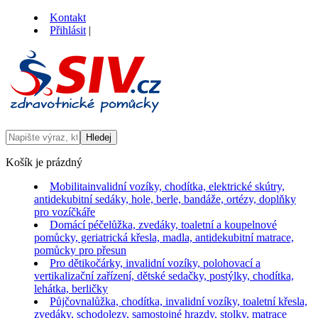
Kontakt
Přihlásit
|
Košík je prázdný
Mobilita
invalidní vozíky, chodítka, elektrické skútry,
antidekubitní sedáky, hole, berle, bandáže, ortézy, doplňky
pro vozíčkáře
Domácí péče
lůžka, zvedáky, toaletní a koupelnové
pomůcky, geriatrická křesla, madla, antidekubitní matrace,
pomůcky pro přesun
Pro děti
kočárky, invalidní vozíky, polohovací a
vertikalizační zařízení, dětské sedačky, postýlky, chodítka,
lehátka, berličky
Půjčovna
lůžka, chodítka, invalidní vozíky, toaletní křesla,
zvedáky, schodolezy, samostojné hrazdy, stolky, matrace