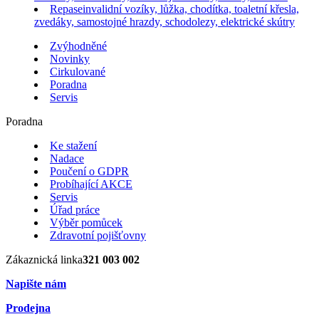
Repase
invalidní vozíky, lůžka, chodítka, toaletní křesla,
zvedáky, samostojné hrazdy, schodolezy, elektrické skútry
Zvýhodněné
Novinky
Cirkulované
Poradna
Servis
Poradna
Ke stažení
Nadace
Poučení o GDPR
Probíhající AKCE
Servis
Úřad práce
Výběr pomůcek
Zdravotní pojišťovny
Zákaznická linka
321 003 002
Napište nám
Prodejna