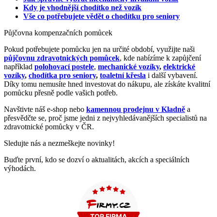
Kdy je vhodnější chodítko než vozík
Vše co potřebujete vědět o chodítku pro seniory
Půjčovna kompenzačních pomůcek
Pokud potřebujete pomůcku jen na určité období, využijte naši
půjčovnu zdravotnických pomůcek
, kde nabízíme k zapůjčení
například
polohovací postele
,
mechanické vozíky
,
elektrické
vozíky
,
chodítka pro seniory
,
toaletní křesla
i další vybavení.
Díky tomu nemusíte hned investovat do nákupu, ale získáte kvalitní
pomůcku přesně podle vašich potřeb.
Navštivte náš e-shop nebo
kamennou prodejnu v Kladně
a
přesvědčte se, proč jsme jedni z nejvyhledávanějších specialistů na
zdravotnické pomůcky v ČR.
Sledujte nás a nezmeškejte novinky!
Buďte první, kdo se dozví o aktualitách, akcích a speciálních
výhodách.