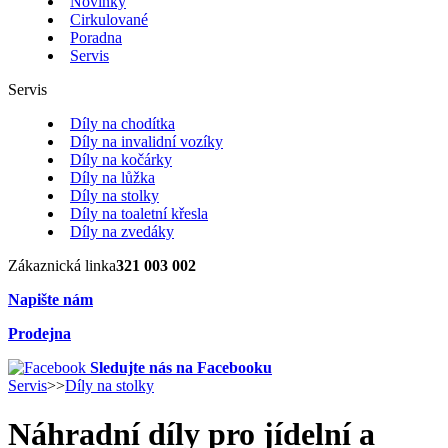
Novinky
Cirkulované
Poradna
Servis
Servis
Díly na chodítka
Díly na invalidní vozíky
Díly na kočárky
Díly na lůžka
Díly na stolky
Díly na toaletní křesla
Díly na zvedáky
Zákaznická linka
321 003 002
Napište nám
Prodejna
Sledujte nás na Facebooku
Servis
>>
Díly na stolky
Náhradní díly pro jídelní a