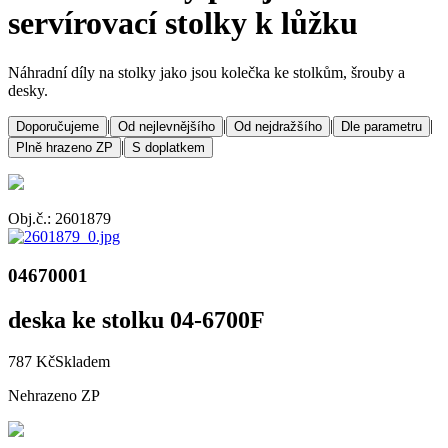
servírovací stolky k lůžku
Náhradní díly na stolky jako jsou kolečka ke stolkům, šrouby a
desky.
|
|
|
|
Doporučujeme
Od nejlevnějšího
Od nejdražšího
Dle parametru
|
Plně hrazeno ZP
S doplatkem
Obj.č.: 2601879
04670001
deska ke stolku 04-6700F
787 Kč
Skladem
Nehrazeno ZP