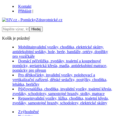
Kontakt
Přihlásit
|
Košík je prázdný
Mobilita
invalidní vozíky, chodítka, elektrické skútry,
antidekubitní sedáky, hole, berle, bandáže, ortézy, doplňky
pro vozíčkáře
Domácí péče
lůžka, zvedáky, toaletní a koupelnové
pomůcky, geriatrická křesla, madla, antidekubitní matrace,
pomůcky pro přesun
Pro děti
kočárky, invalidní vozíky, polohovací a
vertikalizační zařízení, dětské sedačky, postýlky, chodítka,
lehátka, berličky
Půjčovna
lůžka, chodítka, invalidní vozíky, toaletní křesla,
zvedáky, schodolezy, samostojné hrazdy, stolky, matrace
Repase
invalidní vozíky, lůžka, chodítka, toaletní křesla,
zvedáky, samostojné hrazdy, schodolezy, elektrické skútry
Zvýhodněné