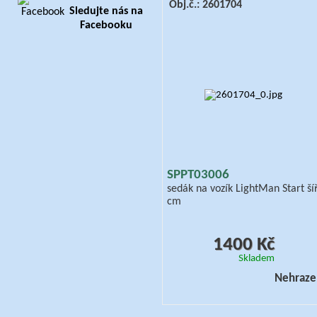
Obj.č.: 2601704
Sledujte nás na
Facebooku
SPPT03006
sedák na vozík LightMan Start ší
cm
1400 Kč
Skladem
Nehraze