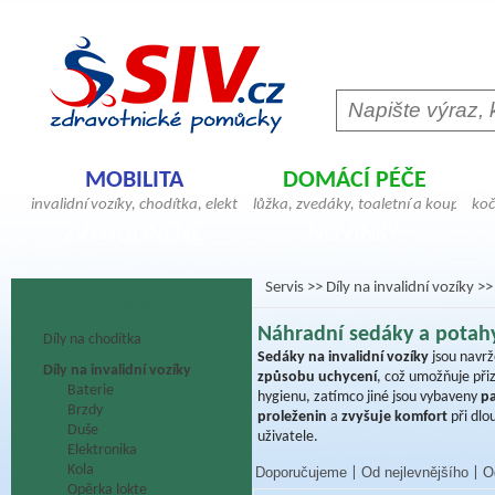
MOBILITA
DOMÁCÍ PÉČE
invalidní vozíky, chodítka, elektrické skútry,
lůžka, zvedáky, toaletní a koupelno
koč
antidekubitní sedáky, hole, berle, bandáže,
pomůcky, geriatrická křesla, madla,
ver
ZVÝHODNĚNÉ
NOVINKY
ortézy, doplňky pro vozíčkáře
antidekubitní matrace, pomůcky pr
pos
Servis
>>
Díly na invalidní vozíky
>>
SERVIS
Náhradní sedáky a potahy
Díly na chodítka
Sedáky na invalidní vozíky
jsou navrž
Díly na invalidní vozíky
způsobu uchycení
, což umožňuje při
Baterie
hygienu, zatímco jiné jsou vybaveny
p
Brzdy
proleženin
a
zvyšuje komfort
při dlo
Duše
uživatele.
Elektronika
Kola
Doporučujeme
Od nejlevnějšího
O
|
|
Opěrka lokte