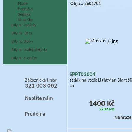
Obj.č.: 2601701
Pláště
Područky
Sedáky
Stupačky
Díly na kočárky
Díly na lůžka
Díly na stolky
Díly na toaletní křesla
Díly na zvedáky
SPPT03004
Zákaznická linka
sedák na vozík LightMan Start ší
321 003 002
cm
Napište nám
1400 Kč
Skladem
Prodejna
Nehraze