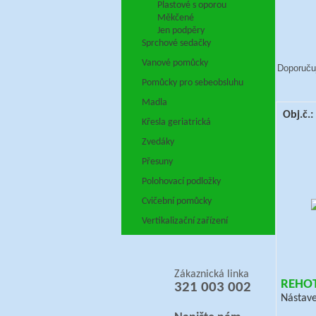
Plastové s oporou
Měkčené
Jen podpěry
Sprchové sedačky
Vanové pomůcky
Doporuču
Pomůcky pro sebeobsluhu
Madla
Obj.č.
Křesla geriatrická
Zvedáky
Přesuny
Polohovací podložky
Cvičební pomůcky
Vertikalizační zařízení
Zákaznická linka
REHOT
321 003 002
Nástav