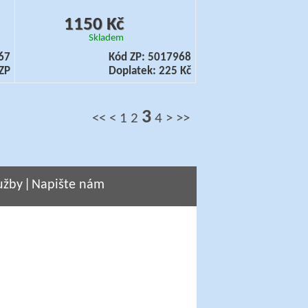
1150 Kč
Skladem
67
Kód ZP: 5017968
ZP
Doplatek: 225 Kč
3
<<
<
1
2
4
>
>>
užby
|
Napište nám