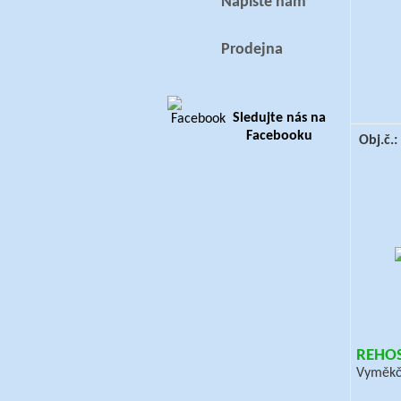
Napište nám
Prodejna
Sledujte nás na
Facebooku
Obj.č.
REHOS
Vyměkč