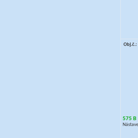
Obj.č.
575 B
Nástave