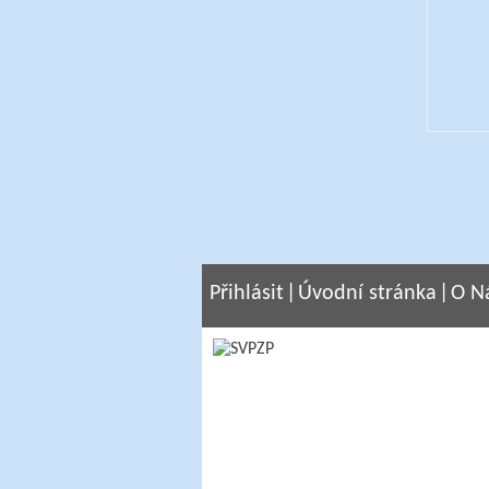
Přihlásit
|
Úvodní stránka
|
O N