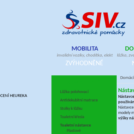
MOBILITA
DO
invalidní vozíky, chodítka, elektrické skútry
lůžka, zv
antidekubitní sedáky, hole, berle, bandáže
pomůcky, 
ZVÝHODNĚNÉ
ortézy, doplňky pro vozíčkáře
antideku
Domácí
DOMÁCÍ PÉČE
Nástav
Lůžka polohovací
Nástavce
Antidekubitní matrace
používán
Nástavce 
Stolky k lůžku
modely m
Toaletní křesla
výšky ná
Toaletní nástavce
Plastové