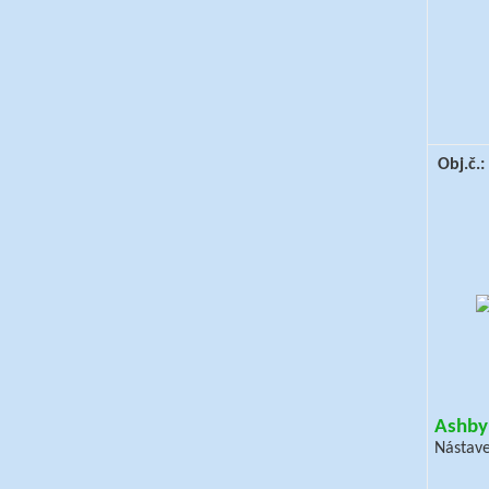
Obj.č.
Ashby
Nástav