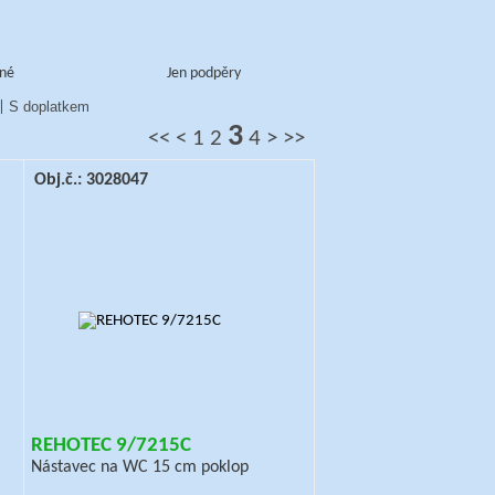
né
Jen podpěry
S doplatkem
|
3
<<
<
1
2
4
>
>>
Obj.č.: 3028047
REHOTEC 9/7215C
Nástavec na WC 15 cm poklop