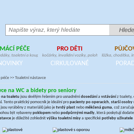
MÁCÍ PÉČE
PRO DĚTI
PŮJČO
,
edáky, toaletní a koupelnové
kočárky, invalidní vozíky, polohovací a
lůžka, chodítka, in
,
geriatrická křesla, madla,
vertikalizační zařízení, dětské sedačky,
křesla, zvedáky, 
NOVINKY
CIRKULOVANÉ
PORA
bitní matrace, pomůcky pro přesun
postýlky, chodítka, lehátka, berličky
hrazdy, stolky, m
 péče
>>
Toaletní nástavce
ce na WC a bidety pro seniory
 na toaletu
jsou skvělým řešením pro usnadnění
dosedání
a
vstávání
z toalety, 
í
. Tento praktický pomocník je ideální pro
pacienty po operacích
,
starší osoby
jsou vyráběny z materiálů jako je
tvrdý plast
nebo
měkčená guma
, což zaručuj
ohou být vybaveny
poklopem
nebo
podpůrnými madly
, která poskytují doda
stavce
je důležité zohlednit
výšku toaletní mísy
a specifické
potřeby uživatele