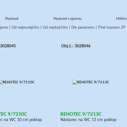
Plastové
Plastové s oporou
Měkče
jeme
Od nejlevnějšího
Od nejdražšího
Dle parametru
Plně hrazeno ZP
|
|
|
|
: 3028045
Obj.č.: 3028046
EC 9/7210C
REHOTEC 9/7213C
ec na WC 10 cm poklop
Nástavec na WC 13 cm poklop