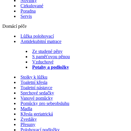
Novinky
Cirkulované
Poradna
Servis
Domácí péče
Lůžka polohovací
Antidekubitní matrace
Ze studené pěny
S paměťovou pěnou
Vzduchové
Potahy a podložky
Stolky k lůžku
Toaletní křesla
Toaletní nástavce
Sprchové sedačky
Vanové pomůcky
Pomůcky pro sebeobsluhu
Madla
Křesla geriatrická
Zvedáky
Přesuny
Polohovací podložky