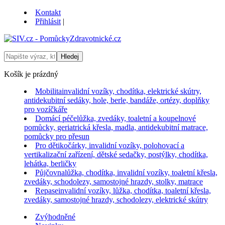
Kontakt
Přihlásit
|
Košík je prázdný
Mobilita
invalidní vozíky, chodítka, elektrické skútry,
antidekubitní sedáky, hole, berle, bandáže, ortézy, doplňky
pro vozíčkáře
Domácí péče
lůžka, zvedáky, toaletní a koupelnové
pomůcky, geriatrická křesla, madla, antidekubitní matrace,
pomůcky pro přesun
Pro děti
kočárky, invalidní vozíky, polohovací a
vertikalizační zařízení, dětské sedačky, postýlky, chodítka,
lehátka, berličky
Půjčovna
lůžka, chodítka, invalidní vozíky, toaletní křesla,
zvedáky, schodolezy, samostojné hrazdy, stolky, matrace
Repase
invalidní vozíky, lůžka, chodítka, toaletní křesla,
zvedáky, samostojné hrazdy, schodolezy, elektrické skútry
Zvýhodněné