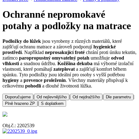
Ochranné nepromokavé
potahy a podložky na matrace
Podložky do lůžek
jsou vyrobeny z různých materiálů, které
zajišťují ochranu matrace a zároveň podporují
hygienické
prostředí
. Například
neprosakující froté
chrání proti úniku tekutin,
zatímco
paropropustný omyvatelný potah
umožňuje
odvod
vlhkosti
a snadnou údržbu.
Kožišina dekuba
má výborné izolační
vlastnosti, které pomáhají
zateplovat
a zajišťují komfort během
spánku. Tyto podložky jsou ideální pro osoby s vyšší potřebou
hygieny
a
prevence proleženin
. Všechny materiály přispívají k
celkovému
pohodlí
a dlouhé životnosti lůžka.
|
|
|
|
Doporučujeme
Od nejlevnějšího
Od nejdražšího
Dle parametru
|
Plně hrazeno ZP
S doplatkem
Obj.č.: 2202539