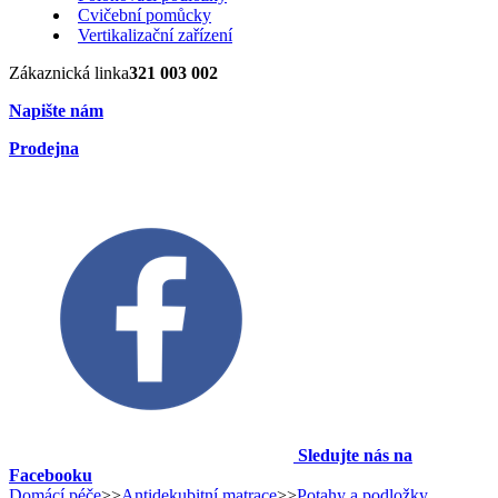
Cvičební pomůcky
Vertikalizační zařízení
Zákaznická linka
321 003 002
Napište nám
Prodejna
Sledujte nás na
Facebooku
Domácí péče
>>
Antidekubitní matrace
>>
Potahy a podložky