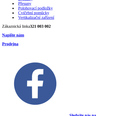
Přesuny
Polohovací podložky
Cvičební pomůcky
Vertikalizační zařízení
Zákaznická linka
321 003 002
Napište nám
Prodejna
Sledujte nás na