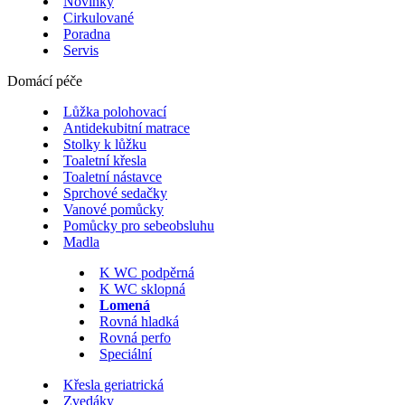
Novinky
Cirkulované
Poradna
Servis
Domácí péče
Lůžka polohovací
Antidekubitní matrace
Stolky k lůžku
Toaletní křesla
Toaletní nástavce
Sprchové sedačky
Vanové pomůcky
Pomůcky pro sebeobsluhu
Madla
K WC podpěrná
K WC sklopná
Lomená
Rovná hladká
Rovná perfo
Speciální
Křesla geriatrická
Zvedáky