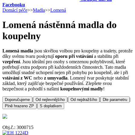
Facebooku
Domácí péče
>>
Madla
>>
Lomená
Lomená nástěnná madla do
koupelny
Lomená madla
jsou skvělou volbou pro koupelny a toalety, protože
díky svému tvaru poskytují
oporu při vstávání
a stabilitu při
vzepření
. Jsou ideální pro osoby s omezenou pohyblivostí, které
potřebují extra podporu při každodenních činnostech. Tato madla
umožňují snadné uchopení nejen při pohybu po koupelně, ale i při
vstávání z WC
nebo
z umyvadla
. Lomený tvar poskytuje stabilní
základ, který zajišťuje bezpečné používání. Zlepšete svou
bezpečnost a pohodlí s našimi
koupelnovými madly
!
|
|
|
|
Doporučujeme
Od nejlevnějšího
Od nejdražšího
Dle parametru
|
Plně hrazeno ZP
S doplatkem
Obj.č.: 3000715