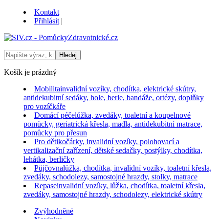
Kontakt
Přihlásit
|
Košík je prázdný
Mobilita
invalidní vozíky, chodítka, elektrické skútry,
antidekubitní sedáky, hole, berle, bandáže, ortézy, doplňky
pro vozíčkáře
Domácí péče
lůžka, zvedáky, toaletní a koupelnové
pomůcky, geriatrická křesla, madla, antidekubitní matrace,
pomůcky pro přesun
Pro děti
kočárky, invalidní vozíky, polohovací a
vertikalizační zařízení, dětské sedačky, postýlky, chodítka,
lehátka, berličky
Půjčovna
lůžka, chodítka, invalidní vozíky, toaletní křesla,
zvedáky, schodolezy, samostojné hrazdy, stolky, matrace
Repase
invalidní vozíky, lůžka, chodítka, toaletní křesla,
zvedáky, samostojné hrazdy, schodolezy, elektrické skútry
Zvýhodněné