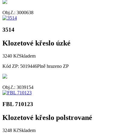
Obj.č.: 3000638
3514
Klozetové křeslo úzké
3240 Kč
Skladem
Kód ZP: 5019446
Plně hrazeno ZP
Obj.č.: 3039154
FBL 710123
Klozetové křeslo polstrované
3248 Kč
Skladem