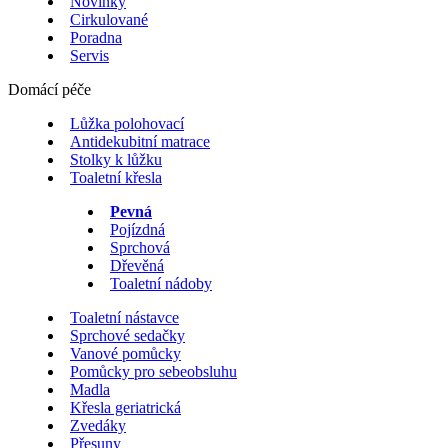
Novinky
Cirkulované
Poradna
Servis
Domácí péče
Lůžka polohovací
Antidekubitní matrace
Stolky k lůžku
Toaletní křesla
Pevná
Pojízdná
Sprchová
Dřevěná
Toaletní nádoby
Toaletní nástavce
Sprchové sedačky
Vanové pomůcky
Pomůcky pro sebeobsluhu
Madla
Křesla geriatrická
Zvedáky
Přesuny