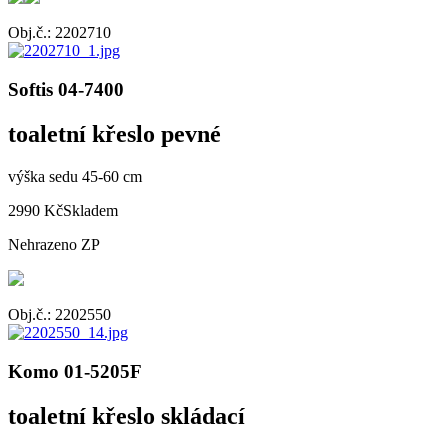
Obj.č.: 2202710
Softis 04-7400
toaletní křeslo pevné
výška sedu 45-60 cm
2990 Kč
Skladem
Nehrazeno ZP
Obj.č.: 2202550
Komo 01-5205F
toaletní křeslo skládací