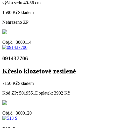
výška sedu 40-56 cm
1590 Kč
Skladem
Nehrazeno ZP
Obj.č.: 3000114
091437706
Křeslo klozetové zesílené
7150 Kč
Skladem
Kód ZP: 5019551
Doplatek: 3902 Kč
Obj.č.: 3000120