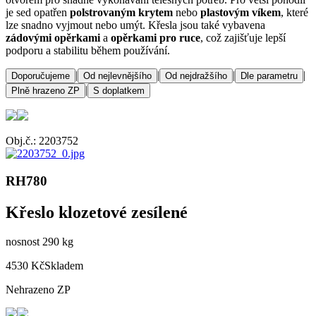
je sed opatřen
polstrovaným krytem
nebo
plastovým víkem
, které
lze snadno vyjmout nebo umýt. Křesla jsou také vybavena
zádovými opěrkami
a
opěrkami pro ruce
, což zajišťuje lepší
podporu a stabilitu během používání.
|
|
|
|
Doporučujeme
Od nejlevnějšího
Od nejdražšího
Dle parametru
|
Plně hrazeno ZP
S doplatkem
Obj.č.: 2203752
RH780
Křeslo klozetové zesílené
nosnost 290 kg
4530 Kč
Skladem
Nehrazeno ZP