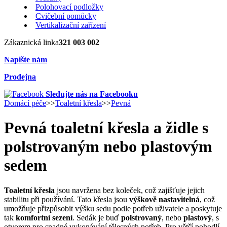
Polohovací podložky
Cvičební pomůcky
Vertikalizační zařízení
Zákaznická linka
321 003 002
Napište nám
Prodejna
Sledujte nás na Facebooku
Domácí péče
>>
Toaletní křesla
>>
Pevná
Pevná toaletní křesla a židle s
polstrovaným nebo plastovým
sedem
Toaletní křesla
jsou navržena bez koleček, což zajišťuje jejich
stabilitu při používání. Tato křesla jsou
výškově nastavitelná
, což
umožňuje přizpůsobit výšku sedu podle potřeb uživatele a poskytuje
tak
komfortní sezení
. Sedák je buď
polstrovaný
, nebo
plastový
, s
otvorem pro snadné vykonávání tělesných potřeb. Pro větší pohodlí