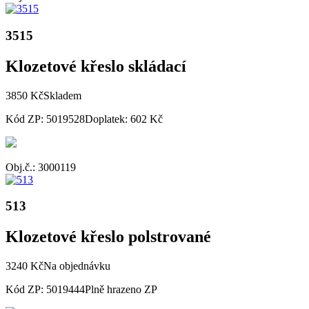
3515
Klozetové křeslo skládací
3850 Kč
Skladem
Kód ZP: 5019528
Doplatek: 602 Kč
Obj.č.: 3000119
513
Klozetové křeslo polstrované
3240 Kč
Na objednávku
Kód ZP: 5019444
Plně hrazeno ZP