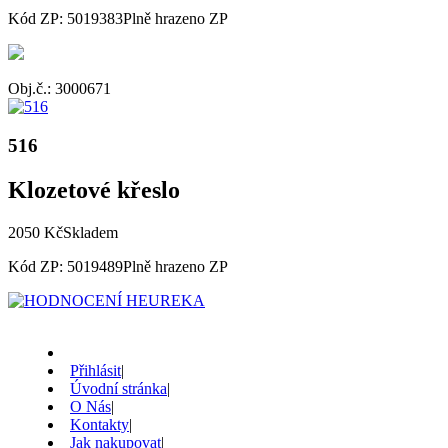
Kód ZP: 5019383
Plně hrazeno ZP
Obj.č.: 3000671
516
Klozetové křeslo
2050 Kč
Skladem
Kód ZP: 5019489
Plně hrazeno ZP
Přihlásit
|
Úvodní stránka
|
O Nás
|
Kontakty
|
Jak nakupovat
|