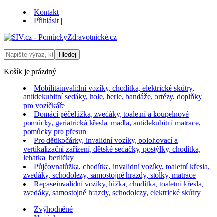
Kontakt
Přihlásit
|
Košík je prázdný
Mobilita
invalidní vozíky, chodítka, elektrické skútry,
antidekubitní sedáky, hole, berle, bandáže, ortézy, doplňky
pro vozíčkáře
Domácí péče
lůžka, zvedáky, toaletní a koupelnové
pomůcky, geriatrická křesla, madla, antidekubitní matrace,
pomůcky pro přesun
Pro děti
kočárky, invalidní vozíky, polohovací a
vertikalizační zařízení, dětské sedačky, postýlky, chodítka,
lehátka, berličky
Půjčovna
lůžka, chodítka, invalidní vozíky, toaletní křesla,
zvedáky, schodolezy, samostojné hrazdy, stolky, matrace
Repase
invalidní vozíky, lůžka, chodítka, toaletní křesla,
zvedáky, samostojné hrazdy, schodolezy, elektrické skútry
Zvýhodněné