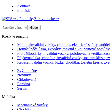
Kontakt
Přihlásit
|
Košík je prázdný
Mobilita
invalidní vozíky, chodítka, elektrické skútry, antid
Domácí péče
lůžka, zvedáky, toaletní a koupelnové pomůcky
Pro děti
kočárky, invalidní vozíky, polohovací a vertikalizačn
Půjčovna
lůžka, chodítka, invalidní vozíky, toaletní křesla,
Repase
invalidní vozíky, lůžka, chodítka, toaletní křesla, z
Zvýhodněné
Novinky
Cirkulované
Poradna
Servis
Mobilita
Mechanické vozíky
Chodítka