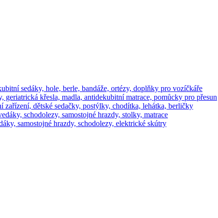
ekubitní sedáky, hole, berle, bandáže, ortézy, doplňky pro vozíčkáře
, geriatrická křesla, madla, antidekubitní matrace, pomůcky pro přesun
í zařízení, dětské sedačky, postýlky, chodítka, lehátka, berličky
 zvedáky, schodolezy, samostojné hrazdy, stolky, matrace
vedáky, samostojné hrazdy, schodolezy, elektrické skútry