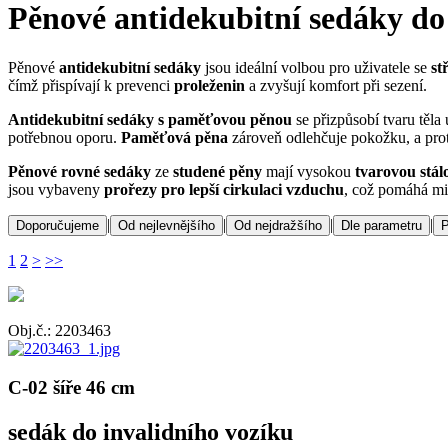
Pěnové antidekubitní sedáky do
Pěnové
antidekubitní sedáky
jsou ideální volbou pro uživatele se
st
čímž přispívají k prevenci
proleženin
a zvyšují komfort při sezení.
Antidekubitní sedáky s paměťovou pěnou
se přizpůsobí tvaru těla 
potřebnou oporu.
Paměťová pěna
zároveň odlehčuje pokožku, a prot
Pěnové rovné sedáky
ze
studené pěny
mají vysokou
tvarovou stál
jsou vybaveny
prořezy pro lepší cirkulaci vzduchu
, což pomáhá mi
|
|
|
|
Doporučujeme
Od nejlevnějšího
Od nejdražšího
Dle parametru
P
1
2
>
>>
Obj.č.: 2203463
C-02 šíře 46 cm
sedák do invalidního vozíku