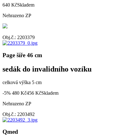
640 Kč
Skladem
Nehrazeno ZP
Obj.č.: 2203379
Page šíře 46 cm
sedák do invalidního vozíku
celková výška 5 cm
-5%
480 Kč
456 Kč
Skladem
Nehrazeno ZP
Obj.č.: 2203492
Qmed