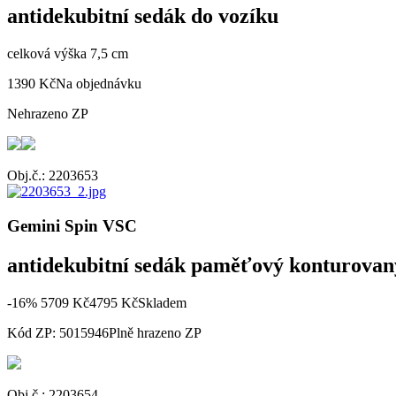
antidekubitní sedák do vozíku
celková výška 7,5 cm
1390 Kč
Na objednávku
Nehrazeno ZP
Obj.č.: 2203653
Gemini Spin VSC
antidekubitní sedák paměťový konturovan
-16%
5709 Kč
4795 Kč
Skladem
Kód ZP: 5015946
Plně hrazeno ZP
Obj.č.: 2203654