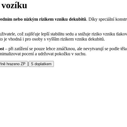
 vozíku
ředním nebo nízkým rizikem vzniku dekubitů
. Díky speciální konst
uživatele, což zajišťuje lepší stabilitu sedu a snižuje riziko vzniku t
o je vhodná i pro osoby s vyšším rizikem vzniku dekubitů.
ost
– při zatížení se pouze lehce zmáčknou, ale nevytvarují se podle těla
nimalizovat pocení a udržovat pokožku v suchu.
|
lně hrazeno ZP
S doplatkem