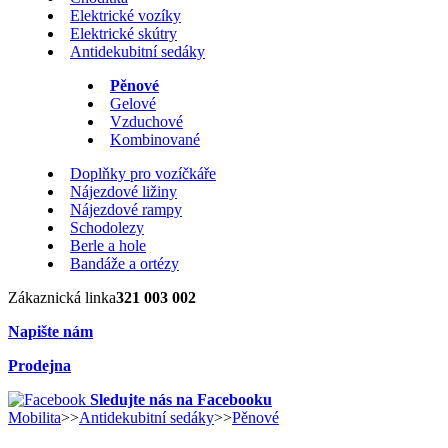
Elektrické vozíky
Elektrické skútry
Antidekubitní sedáky
Pěnové
Gelové
Vzduchové
Kombinované
Doplňky pro vozíčkáře
Nájezdové ližiny
Nájezdové rampy
Schodolezy
Berle a hole
Bandáže a ortézy
Zákaznická linka
321 003 002
Napište nám
Prodejna
Sledujte nás na Facebooku
Mobilita
>>
Antidekubitní sedáky
>>
Pěnové