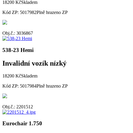
18200 Kč
Skladem
Kód ZP: 5017982
Plně hrazeno ZP
Obj.č.: 3036867
538-23 Hemi
Invalidní vozík nízký
18200 Kč
Skladem
Kód ZP: 5017984
Plně hrazeno ZP
Obj.č.: 2201512
Eurochair 1.750