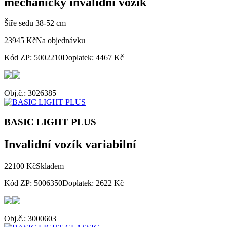
mechanický invalidní vozík
Šíře sedu 38-52 cm
23945 Kč
Na objednávku
Kód ZP: 5002210
Doplatek: 4467 Kč
Obj.č.: 3026385
BASIC LIGHT PLUS
Invalidní vozík variabilní
22100 Kč
Skladem
Kód ZP: 5006350
Doplatek: 2622 Kč
Obj.č.: 3000603