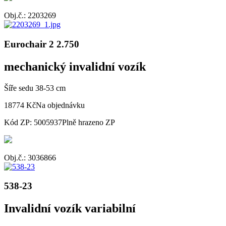
Obj.č.: 2203269
Eurochair 2 2.750
mechanický invalidní vozík
Šíře sedu 38-53 cm
18774 Kč
Na objednávku
Kód ZP: 5005937
Plně hrazeno ZP
Obj.č.: 3036866
538-23
Invalidní vozík variabilní