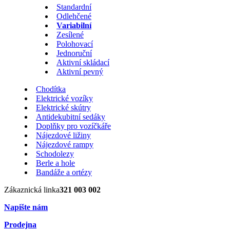
Standardní
Odlehčené
Variabilní
Zesílené
Polohovací
Jednoruční
Aktivní skládací
Aktivní pevný
Chodítka
Elektrické vozíky
Elektrické skútry
Antidekubitní sedáky
Doplňky pro vozíčkáře
Nájezdové ližiny
Nájezdové rampy
Schodolezy
Berle a hole
Bandáže a ortézy
Zákaznická linka
321 003 002
Napište nám
Prodejna