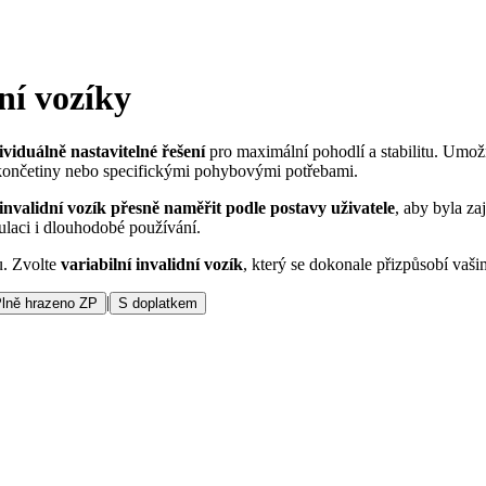
dní vozíky
ividuálně nastavitelné řešení
pro maximální pohodlí a stabilitu. Umo
í končetiny nebo specifickými pohybovými potřebami.
invalidní vozík přesně naměřit podle postavy uživatele
, aby byla za
ulaci i dlouhodobé používání.
u. Zvolte
variabilní invalidní vozík
, který se dokonale přizpůsobí vaš
|
lně hrazeno ZP
S doplatkem