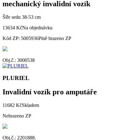
mechanický invalidní vozík
Šíře sedu 38-53 cm
13634 Kč
Na objednávku
Kód ZP: 5005936
Plně hrazeno ZP
Obj.č.: 3000538
PLURIEL
Invalidní vozík pro amputáře
11682 Kč
Skladem
Nehrazeno ZP
Obj.č.: 2201888.