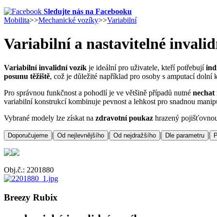
Sledujte nás na Facebooku
Mobilita
>>
Mechanické vozíky
>>
Variabilní
Variabilní a nastavitelné invali
Variabilní invalidní vozík
je ideální pro uživatele, kteří potřebují
ind
posunu těžiště
, což je důležité například pro osoby s amputací doln
Pro správnou funkčnost a pohodlí je ve většině případů nutné
nechat 
variabilní konstrukcí kombinuje pevnost a lehkost pro snadnou manip
Vybrané modely lze získat na
zdravotní poukaz
hrazený pojišťovno
|
|
|
|
Doporučujeme
Od nejlevnějšího
Od nejdražšího
Dle parametru
P
Obj.č.: 2201880
Breezy Rubix