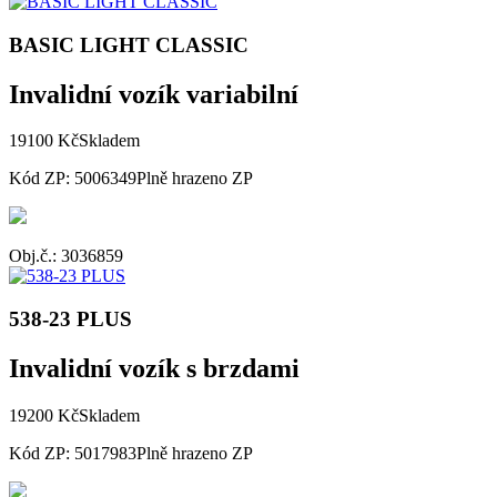
BASIC LIGHT CLASSIC
Invalidní vozík variabilní
19100 Kč
Skladem
Kód ZP: 5006349
Plně hrazeno ZP
Obj.č.: 3036859
538-23 PLUS
Invalidní vozík s brzdami
19200 Kč
Skladem
Kód ZP: 5017983
Plně hrazeno ZP