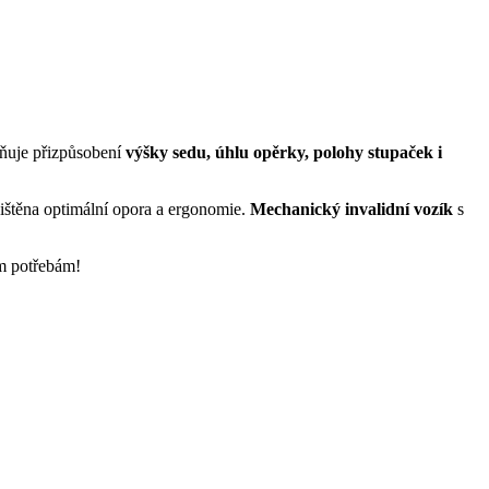
žňuje přizpůsobení
výšky sedu, úhlu opěrky, polohy stupaček i
jištěna optimální opora a ergonomie.
Mechanický invalidní vozík
s
im potřebám!