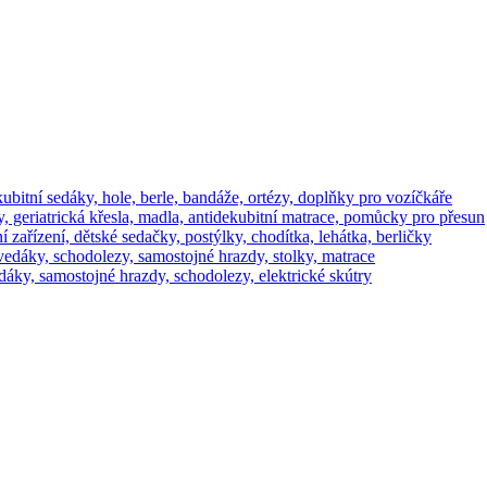
ekubitní sedáky, hole, berle, bandáže, ortézy, doplňky pro vozíčkáře
, geriatrická křesla, madla, antidekubitní matrace, pomůcky pro přesun
í zařízení, dětské sedačky, postýlky, chodítka, lehátka, berličky
 zvedáky, schodolezy, samostojné hrazdy, stolky, matrace
vedáky, samostojné hrazdy, schodolezy, elektrické skútry