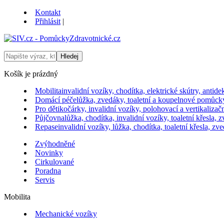
Kontakt
Přihlásit
|
Košík je prázdný
Mobilita
invalidní vozíky, chodítka, elektrické skútry, antid
Domácí péče
lůžka, zvedáky, toaletní a koupelnové pomůcky
Pro děti
kočárky, invalidní vozíky, polohovací a vertikalizačn
Půjčovna
lůžka, chodítka, invalidní vozíky, toaletní křesla,
Repase
invalidní vozíky, lůžka, chodítka, toaletní křesla, z
Zvýhodněné
Novinky
Cirkulované
Poradna
Servis
Mobilita
Mechanické vozíky