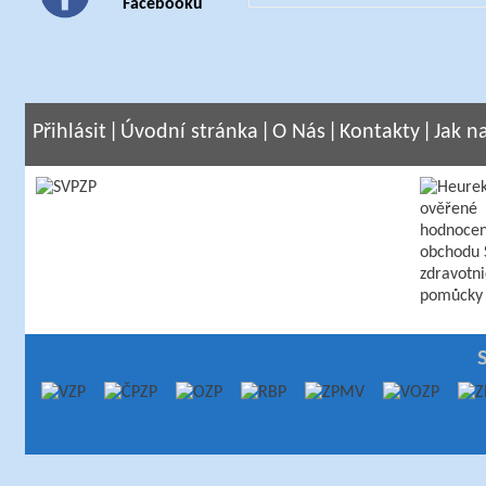
Facebooku
Přihlásit
|
Úvodní stránka
|
O Nás
|
Kontakty
|
Jak n