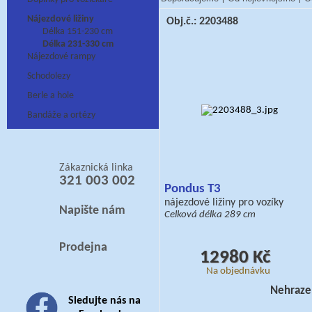
Nájezdové ližiny
Obj.č.: 2203488
Délka 151-230 cm
Délka 231-330 cm
Nájezdové rampy
Schodolezy
Berle a hole
Bandáže a ortézy
Zákaznická linka
321 003 002
Pondus T3
nájezdové ližiny pro vozíky
Napište nám
Celková délka 289 cm
Prodejna
12980 Kč
Na objednávku
Nehraze
Sledujte nás na