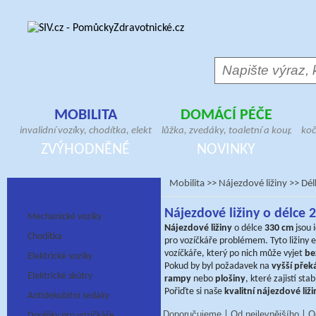
MOBILITA
DOMÁCÍ PÉČE
invalidní vozíky, chodítka, elektrické skútry,
lůžka, zvedáky, toaletní a koupelno
koč
antidekubitní sedáky, hole, berle, bandáže,
pomůcky, geriatrická křesla, madla,
ver
ZVÝHODNĚNÉ
NOVINKY
ortézy, doplňky pro vozíčkáře
antidekubitní matrace, pomůcky pr
pos
Mobilita
>>
Nájezdové ližiny
>>
Dél
MOBILITA
Nájezdové ližiny o délce 
Mechanické vozíky
Nájezdové ližiny
o délce
330 cm
jsou 
Chodítka
pro vozíčkáře problémem. Tyto ližiny 
vozíčkáře, který po nich může vyjet
be
Elektrické vozíky
Pokud by byl požadavek na
vyšší přek
Elektrické skútry
rampy
nebo
plošiny
, které zajistí sta
Pořiďte si naše
kvalitní nájezdové liži
Antidekubitní sedáky
Doporučujeme
Od nejlevnějšího
O
|
|
Doplňky pro vozíčkáře