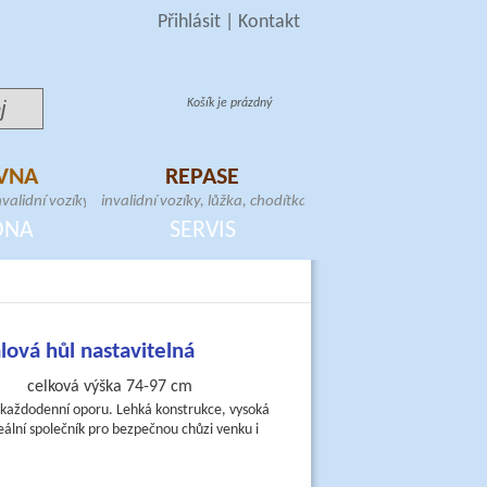
Přihlásit
|
Kontakt
Košík je prázdný
VNA
REPASE
validní vozíky, toaletní
invalidní vozíky, lůžka, chodítka, toaletní
schodolezy, samostojné
křesla, zvedáky, samostojné hrazdy,
DNA
SERVIS
atrace
schodolezy, elektrické skútry
lová hůl nastavitelná
celková výška 74-97 cm
 každodenní oporu. Lehká konstrukce, vysoká
ální společník pro bezpečnou chůzi venku i