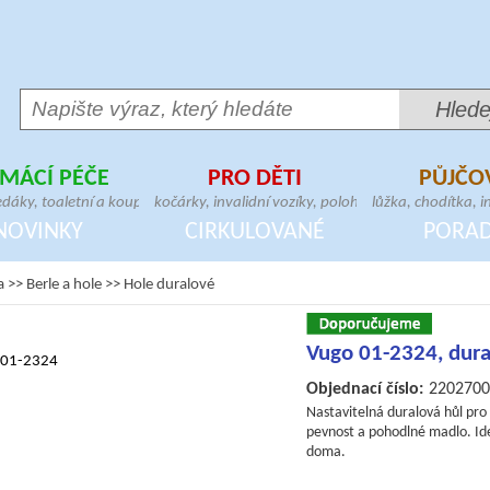
MÁCÍ PÉČE
PRO DĚTI
PŮJČO
,
edáky, toaletní a koupelnové
kočárky, invalidní vozíky, polohovací a
lůžka, chodítka, in
,
geriatrická křesla, madla,
vertikalizační zařízení, dětské sedačky,
křesla, zvedáky, 
NOVINKY
CIRKULOVANÉ
PORA
bitní matrace, pomůcky pro přesun
postýlky, chodítka, lehátka, berličky
hrazdy, stolky, m
a
>>
Berle a hole
>>
Hole duralové
Vugo 01-2324, dura
Objednací číslo:
2202700
Nastavitelná duralová hůl pro
pevnost a pohodlné madlo. Ide
doma.