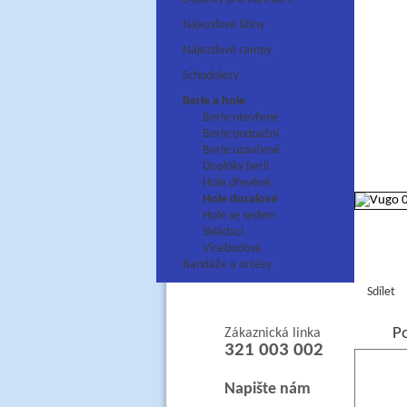
Nájezdové ližiny
Nájezdové rampy
Schodolezy
Berle a hole
Berle otevřené
Berle podpažní
Berle uzavřené
Doplňky berlí
Hole dřevěné
Hole duralové
Hole se sedem
Skládací
Vícebodové
Bandáže a ortézy
Sdílet
P
Zákaznická linka
321 003 002
Napište nám