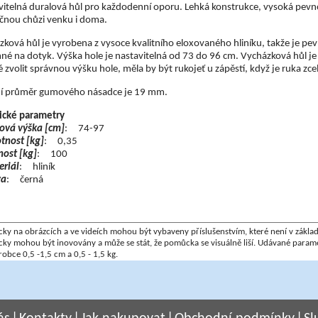
itelná duralová hůl pro každodenní oporu. Lehká konstrukce, vysoká pevno
čnou chůzi venku i doma.
ková hůl je vyrobena z vysoce kvalitního eloxovaného hliníku, takže je pe
né na dotyk. Výška hole je nastavitelná od 73 do 96 cm. Vycházková hůl je
zvolit správnou výšku hole, měla by být rukojeť u zápěstí, když je ruka zc
ní průměr gumového násadce je 19 mm.
ické parametry
ová výška [cm]
: 74-97
nost [kg]
: 0,35
ost [kg]
: 100
riál
: hliník
va
: černá
y na obrázcích a ve videích mohou být vybaveny příslušenstvím, které není v zákla
ky mohou být inovovány a může se stát, že pomůcka se visuálně liší. Udávané par
robce 0,5 -1,5 cm a 0,5 - 1,5 kg.