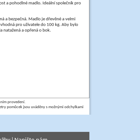
st a pohodlné madlo. Ideální společník pro
vná a bezpečná. Madlo je dřevěné a velmi
 vhodná pro uživatele do 100 kg. Aby bylo
ela natažená a opřená o bok.
dním provedení.
ametry pomůcek jsou uváděny s možnými odchylkami