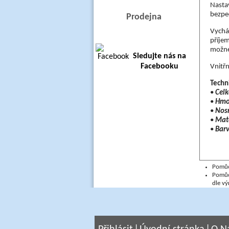
Nastav
bezpe
Prodejna
Vycház
příjem
možné 
Sledujte nás na
Facebooku
Vnitř
Techn
•
Celk
•
Hmot
•
Nosn
•
Mate
•
Bar
Pomůck
Pomůc
dle vý