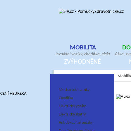
MOBILITA
DO
invalidní vozíky, chodítka, elektrické skútry
lůžka, zv
antidekubitní sedáky, hole, berle, bandáže
pomůcky, 
ZVÝHODNĚNÉ
ortézy, doplňky pro vozíčkáře
antideku
Mobilit
MOBILITA
Mechanické vozíky
Chodítka
Elektrické vozíky
Elektrické skútry
Antidekubitní sedáky
Doplňky pro vozíčkáře