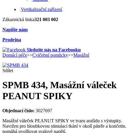
Vertikalizační zařízení
Zákaznická linka
321 003 002
Napište nám
Prodejna
Sledujte nás na Facebooku
Domácí péče
>>
Cvičební pomůcky
>>
Masážní
Sdílet
SPMB 434, Masážní váleček
PEANUT SPIKY
Objednací číslo:
3027697
Masážní váleček PEANUT SPIKY ve tvaru arašídu s výstupky.
Navržen pro hloubkovou stimulaci tkání v okolí páteře a končetin,
pomáhá uvolňovat svalové napětí.