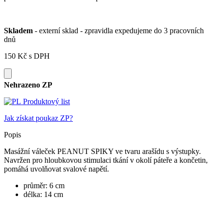
Skladem
- externí sklad - zpravidla expedujeme do 3 pracovních
dnů
150 Kč
s DPH
Nehrazeno ZP
Produktový list
Jak získat poukaz ZP?
Popis
Masážní váleček PEANUT SPIKY ve tvaru arašídu s výstupky.
Navržen pro hloubkovou stimulaci tkání v okolí páteře a končetin,
pomáhá uvolňovat svalové napětí.
průměr: 6 cm
délka: 14 cm