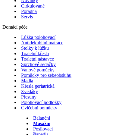
Novinky
Cirkulované
Poradna
Servis
Domácí péče
Lůžka polohovací
Antidekubitní matrace
Stolky k lůžku
Toaletní křesla
Toaletní nástavce
Sprchové sedačky
Vanové pomůcky
Pomůcky pro sebeobsluhu
Madla
Křesla geriatrická
Zvedáky
Přesuny
Polohovací podložky
Cvičební pomůcky
Balanční
Masážní
Posilovací
šlapadla