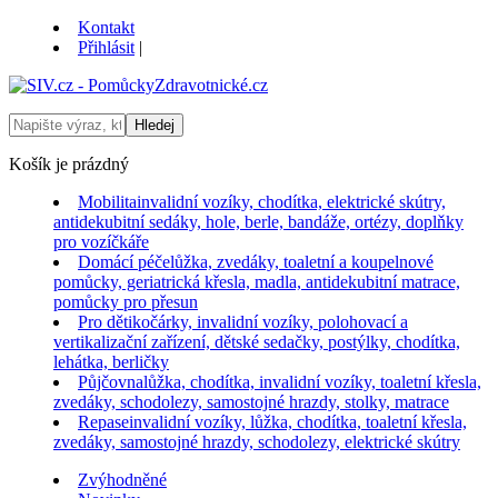
Kontakt
Přihlásit
|
Košík je prázdný
Mobilita
invalidní vozíky, chodítka, elektrické skútry,
antidekubitní sedáky, hole, berle, bandáže, ortézy, doplňky
pro vozíčkáře
Domácí péče
lůžka, zvedáky, toaletní a koupelnové
pomůcky, geriatrická křesla, madla, antidekubitní matrace,
pomůcky pro přesun
Pro děti
kočárky, invalidní vozíky, polohovací a
vertikalizační zařízení, dětské sedačky, postýlky, chodítka,
lehátka, berličky
Půjčovna
lůžka, chodítka, invalidní vozíky, toaletní křesla,
zvedáky, schodolezy, samostojné hrazdy, stolky, matrace
Repase
invalidní vozíky, lůžka, chodítka, toaletní křesla,
zvedáky, samostojné hrazdy, schodolezy, elektrické skútry
Zvýhodněné