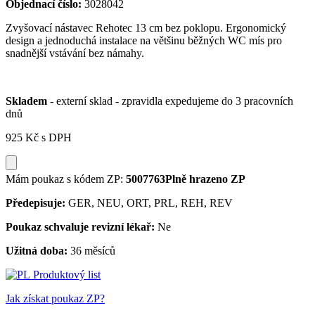
Objednací číslo:
3028042
Zvyšovací nástavec Rehotec 13 cm bez poklopu. Ergonomický
design a jednoduchá instalace na většinu běžných WC mís pro
snadnější vstávání bez námahy.
Skladem
- externí sklad - zpravidla expedujeme do 3 pracovních
dnů
925 Kč
s DPH
Mám poukaz s kódem ZP:
5007763
Plně hrazeno ZP
Předepisuje:
GER, NEU, ORT, PRL, REH, REV
Poukaz schvaluje revizní lékař:
Ne
Užitná doba:
36 měsíců
Produktový list
Jak získat poukaz ZP?