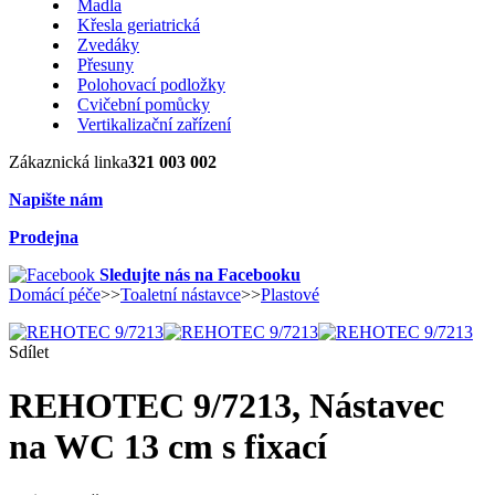
Madla
Křesla geriatrická
Zvedáky
Přesuny
Polohovací podložky
Cvičební pomůcky
Vertikalizační zařízení
Zákaznická linka
321 003 002
Napište nám
Prodejna
Sledujte nás na Facebooku
Domácí péče
>>
Toaletní nástavce
>>
Plastové
Sdílet
REHOTEC 9/7213, Nástavec
na WC 13 cm s fixací