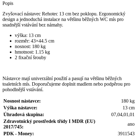
Popis
Zvyšovací nástavec Rehotec 13 cm bez poklopu. Ergonomický
design a jednoduchá instalace na většinu běžných WC mís pro
snadnější vstávání bez námahy.
výška: 13 cm
rozměr: 43×44.5 cm
nosnost: 180 kg
hmotnost: 1.15 kg
2 fixační šrouby
Nástavce mají univerzální použití a pasují na většinu běžných
toaletních mís. Doporučujeme doplnit madlem nebo podpěrou pro
pohodlnější vstávání.
Nosnost nástavce:
180 kg
Výška nástavce:
13 cm
Úhradová skupina:
07,04,01,01
Zdravotnický prostředek třídy I MDR (EU)
ano
2017/745:
PDK - Money:
3911543