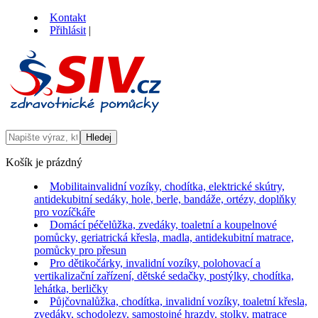
Kontakt
Přihlásit
|
Košík je prázdný
Mobilita
invalidní vozíky, chodítka, elektrické skútry,
antidekubitní sedáky, hole, berle, bandáže, ortézy, doplňky
pro vozíčkáře
Domácí péče
lůžka, zvedáky, toaletní a koupelnové
pomůcky, geriatrická křesla, madla, antidekubitní matrace,
pomůcky pro přesun
Pro děti
kočárky, invalidní vozíky, polohovací a
vertikalizační zařízení, dětské sedačky, postýlky, chodítka,
lehátka, berličky
Půjčovna
lůžka, chodítka, invalidní vozíky, toaletní křesla,
zvedáky, schodolezy, samostojné hrazdy, stolky, matrace