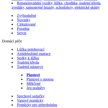
Repase
invalidní vozíky, lůžka, chodítka, toaletní křesla,
zvedáky, samostojné hrazdy, schodolezy, elektrické skútry
Zvýhodněné
Novinky
Cirkulované
Poradna
Servis
Domácí péče
Lůžka polohovací
Antidekubitní matrace
Stolky k lůžku
Toaletní křesla
Toaletní nástavce
Plastové
Plastové s oporou
Měkčené
Jen podpěry
Sprchové sedačky
Vanové pomůcky
Pomůcky pro sebeobsluhu