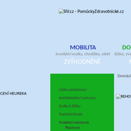
MOBILITA
DO
invalidní vozíky, chodítka, elektrické skútry
lůžka, zv
antidekubitní sedáky, hole, berle, bandáže
pomůcky, 
ZVÝHODNĚNÉ
ortézy, doplňky pro vozíčkáře
antideku
Domácí
DOMÁCÍ PÉČE
Lůžka polohovací
Antidekubitní matrace
Stolky k lůžku
Toaletní křesla
Toaletní nástavce
Plastové