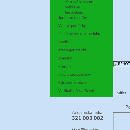
Plastové s oporou
Měkčené
Jen podpěry
Sprchové sedačky
Vanové pomůcky
Pomůcky pro sebeobsluhu
Madla
Křesla geriatrická
Zvedáky
Přesuny
Polohovací podložky
Cvičební pomůcky
Vertikalizační zařízení
Sdílet
P
Zákaznická linka
321 003 002