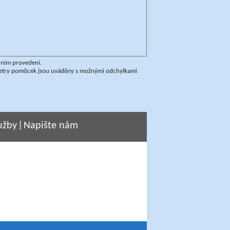
dním provedení.
ametry pomůcek jsou uváděny s možnými odchylkami
užby
|
Napište nám