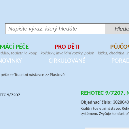
MÁCÍ PÉČE
PRO DĚTI
PŮJČO
,
edáky, toaletní a koupelnové
kočárky, invalidní vozíky, polohovací a
lůžka, chodítka, in
,
geriatrická křesla, madla,
vertikalizační zařízení, dětské sedačky,
křesla, zvedáky, 
NOVINKY
CIRKULOVANÉ
PORA
bitní matrace, pomůcky pro přesun
postýlky, chodítka, lehátka, berličky
hrazdy, stolky, m
 péče
>>
Toaletní nástavce
>>
Plastové
REHOTEC 9/7207, Ná
Objednací číslo:
3028040
Kvalitní toaletní nástavec Re
systémem. Zvyšuje komfort při