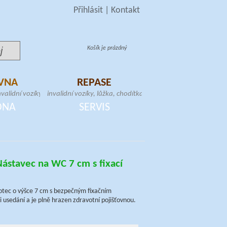
Přihlásit
|
Kontakt
Košík je prázdný
VNA
REPASE
validní vozíky, toaletní
invalidní vozíky, lůžka, chodítka, toaletní
schodolezy, samostojné
křesla, zvedáky, samostojné hrazdy,
DNA
SERVIS
atrace
schodolezy, elektrické skútry
stavec na WC 7 cm s fixací
hotec o výšce 7 cm s bezpečným fixačním
 usedání a je plně hrazen zdravotní pojišťovnou.