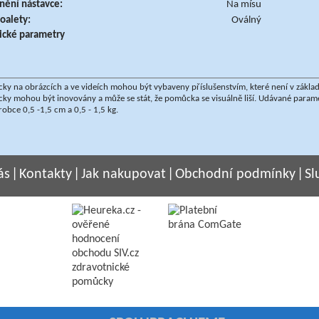
ění nástavce:
Na mísu
toalety:
Oválný
ické parametry
y na obrázcích a ve videích mohou být vybaveny příslušenstvím, které není v zákla
ky mohou být inovovány a může se stát, že pomůcka se visuálně liší. Udávané par
robce 0,5 -1,5 cm a 0,5 - 1,5 kg.
ás
|
Kontakty
|
Jak nakupovat
|
Obchodní podmínky
|
Sl