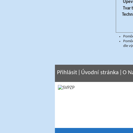
Upevn
Tvar 
Techn
Pomůck
Pomůc
dle vý
Přihlásit
|
Úvodní stránka
|
O N