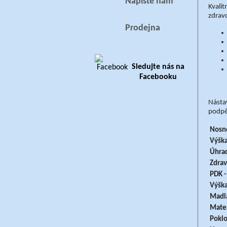
Napište nám
Kvalit
zdravo
Prodejna
Sledujte nás na
Facebooku
Nástav
podpě
Nosno
Výška
Úhrad
Zdrav
PDK 
Výška
Madla
Mater
Poklo