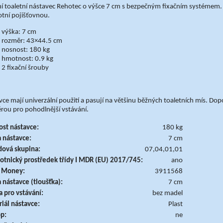
ní toaletní nástavec Rehotec o výšce 7 cm s bezpečným fixačním systémem. 
tní pojišťovnou.
výška: 7 cm
rozměr: 43×44.5 cm
nosnost: 180 kg
hmotnost: 0.9 kg
2 fixační šrouby
ce mají univerzální použití a pasují na většinu běžných toaletních mís. 
rou pro pohodlnější vstávání.
st nástavce:
180 kg
 nástavce:
7 cm
ová skupina:
07,04,01,01
otnický prostředek třídy I MDR (EU) 2017/745:
ano
- Money:
3911568
 nástavce (tloušťka):
7 cm
 pro vstávání:
bez madel
iál nástavce:
Plast
p:
ne