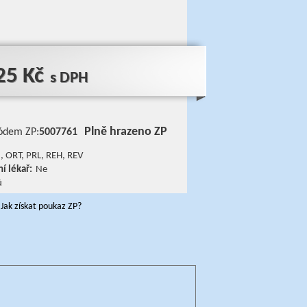
25 Kč
s DPH
Plně hrazeno ZP
ódem ZP:
5007761
, ORT, PRL, REH, REV
í lékař:
Ne
ů
Jak získat poukaz ZP?