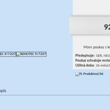
9
Mám poukaz s k
Předepisuje:
GER, NEU
Poukaz schvaluje revizn
Užitná doba:
36 měsíc
Produktový list
opis