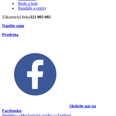
Berle a hole
Bandáže a ortézy
Zákaznická linka
321 003 002
Napište nám
Prodejna
Sledujte nás na
Facebooku
Mobilita
>>
Mechanické vozíky
>>
Zesílené