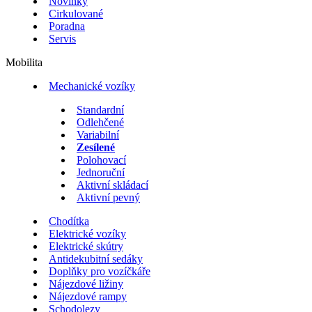
Novinky
Cirkulované
Poradna
Servis
Mobilita
Mechanické vozíky
Standardní
Odlehčené
Variabilní
Zesílené
Polohovací
Jednoruční
Aktivní skládací
Aktivní pevný
Chodítka
Elektrické vozíky
Elektrické skútry
Antidekubitní sedáky
Doplňky pro vozíčkáře
Nájezdové ližiny
Nájezdové rampy
Schodolezy