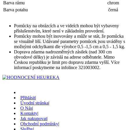
Barva rámu
chrom
Barva potahu
černá
Pomůcky na obrázcích a ve videích mohou být vybaveny
příslušenstvím, které není v základním provedení.
Pomůcky mohou být inovovány a může se stát, že pomůcka
se visuálně liší. Udávané parametry pomůcek jsou uváděny s
možnými odchylkami dle výrobce 0,5 -1,5 cm a 0,5 - 1,5 kg.
Doprava zdarma nadrozměrných zásilek (nad 300 cm
obvodové délky) je závislá na adrese odběratele. Mimo
Českou republiku je limit pro dopravu zdarma vyšší. Více
informací poskytneme na infolince 321003002.
Přihlásit
|
Úvodní stránka
|
O Nás
|
Kontakty
|
Jak nakupovat
|
Obchodní podmínky
|
Služby
|