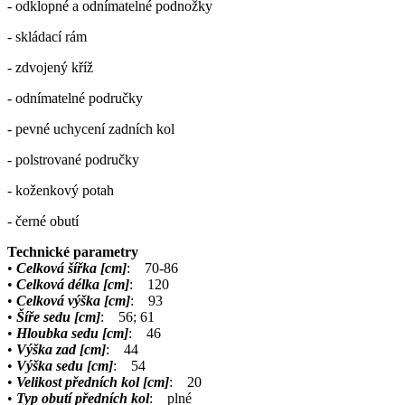
- odklopné a odnímatelné podnožky
- skládací rám
- zdvojený kříž
- odnímatelné područky
- pevné uchycení zadních kol
- polstrované područky
- koženkový potah
- černé obutí
Technické parametry
•
Celková šířka [cm]
: 70-86
•
Celková délka [cm]
: 120
•
Celková výška [cm]
: 93
•
Šíře sedu [cm]
: 56; 61
•
Hloubka sedu [cm]
: 46
•
Výška zad [cm]
: 44
•
Výška sedu [cm]
: 54
•
Velikost předních kol [cm]
: 20
•
Typ obutí předních kol
: plné