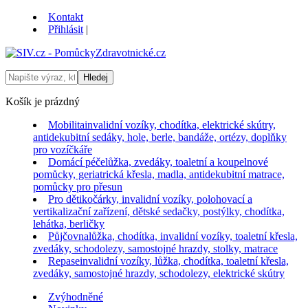
Kontakt
Přihlásit
|
Košík je prázdný
Mobilita
invalidní vozíky, chodítka, elektrické skútry,
antidekubitní sedáky, hole, berle, bandáže, ortézy, doplňky
pro vozíčkáře
Domácí péče
lůžka, zvedáky, toaletní a koupelnové
pomůcky, geriatrická křesla, madla, antidekubitní matrace,
pomůcky pro přesun
Pro děti
kočárky, invalidní vozíky, polohovací a
vertikalizační zařízení, dětské sedačky, postýlky, chodítka,
lehátka, berličky
Půjčovna
lůžka, chodítka, invalidní vozíky, toaletní křesla,
zvedáky, schodolezy, samostojné hrazdy, stolky, matrace
Repase
invalidní vozíky, lůžka, chodítka, toaletní křesla,
zvedáky, samostojné hrazdy, schodolezy, elektrické skútry
Zvýhodněné