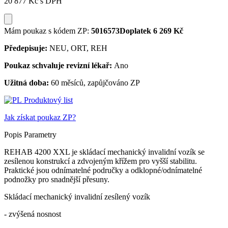
20 877 Kč
s DPH
Mám poukaz s kódem ZP:
5016573
Doplatek 6 269 Kč
Předepisuje:
NEU, ORT, REH
Poukaz schvaluje revizní lékař:
Ano
Užitná doba:
60 měsíců, zapůjčováno ZP
Produktový list
Jak získat poukaz ZP?
Popis
Parametry
REHAB 4200 XXL je skládací mechanický invalidní vozík se
zesílenou konstrukcí a zdvojeným křížem pro vyšší stabilitu.
Praktické jsou odnímatelné područky a odklopné/odnímatelné
podnožky pro snadnější přesuny.
Skládací mechanický invalidní zesílený vozík
- zvýšená nosnost