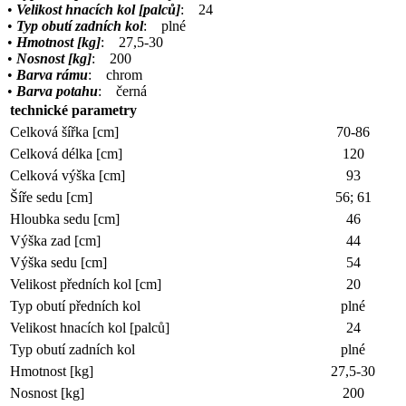
•
Velikost hnacích kol [palců]
: 24
•
Typ obutí zadních kol
: plné
•
Hmotnost [kg]
: 27,5-30
•
Nosnost [kg]
: 200
•
Barva rámu
: chrom
•
Barva potahu
: černá
technické parametry
Celková šířka [cm]
70-86
Celková délka [cm]
120
Celková výška [cm]
93
Šíře sedu [cm]
56; 61
Hloubka sedu [cm]
46
Výška zad [cm]
44
Výška sedu [cm]
54
Velikost předních kol [cm]
20
Typ obutí předních kol
plné
Velikost hnacích kol [palců]
24
Typ obutí zadních kol
plné
Hmotnost [kg]
27,5-30
Nosnost [kg]
200