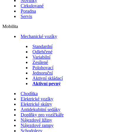
Novinky
Cirkulované
Poradna
Servis
Mobilita
Mechanické vozíky
Standardní
Odlehčené
Variabilní
Zesílené
Polohovací
Jednoruční
Aktivní skládací
Aktivní pevný
Chodítka
Elektrické vozíky
Elektrické skútry
Antidekubitní sedáky
Doplňky pro vozíčkáře
Nájezdové ližiny
Nájezdové rampy
Schodolezy