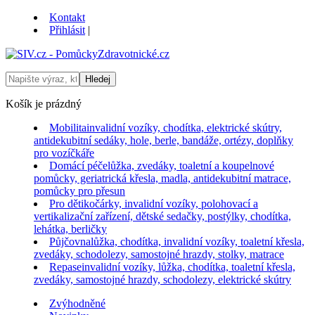
Kontakt
Přihlásit
|
Košík je prázdný
Mobilita
invalidní vozíky, chodítka, elektrické skútry,
antidekubitní sedáky, hole, berle, bandáže, ortézy, doplňky
pro vozíčkáře
Domácí péče
lůžka, zvedáky, toaletní a koupelnové
pomůcky, geriatrická křesla, madla, antidekubitní matrace,
pomůcky pro přesun
Pro děti
kočárky, invalidní vozíky, polohovací a
vertikalizační zařízení, dětské sedačky, postýlky, chodítka,
lehátka, berličky
Půjčovna
lůžka, chodítka, invalidní vozíky, toaletní křesla,
zvedáky, schodolezy, samostojné hrazdy, stolky, matrace
Repase
invalidní vozíky, lůžka, chodítka, toaletní křesla,
zvedáky, samostojné hrazdy, schodolezy, elektrické skútry
Zvýhodněné