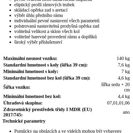
eliptický profil rámových trubek
skládací opěrka zad s aretací
výběr úhlu předního rámu
individuální pevné nastavení všech parametrů
polstrovaná nastavitelná prodyšná opěrka zad
volitelná velikost a sklon všech kol
volitelné barevné provedení rámu a doplňků
široký výběr příslušenství
Maximální nosnost vozíku:
140 kg
Standardní hmotnost s koly (šířka 39 cm):
7,6 kg
Minimální hmotnost s koly:
7 kg
Standardní hmotnost bez kol (šířka 39 cm):
4,6 kg
šířka sedu + 20
Šířka vozíku:
cm
Minimální hmotnost bez kol:
4,4 kg
Úhradová skupina:
07,01,01,06
Zdravotnický prostředek třídy I MDR (EU)
ano
2017/745:
Technické parametry
Pomůcky na obrázcích a ve videích mohou být vybaveny