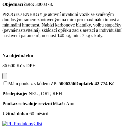
Objednací číslo:
3000378.
PROGEO ENERGY je aktivní invalidní vozík se svařeným
duralovým rámem zhotoveným na míru pro maximální tuhost a
minimální hmotnost. Nabízí karbonové blatníky, volbu stupačky
(pevná/nastavitelná), skládací opěrku zad s aretací a individuální
nastavení parametrů; nosnost 140 kg, min. 7 kg s koly.
Na objednávku
86 600 Kč
s DPH
Mám poukaz s kódem ZP:
5006356
Doplatek 42 774 Kč
Předepisuje:
NEU, ORT, REH
Poukaz schvaluje revizní lékař:
Ano
Užitná doba:
60 měsíců
Produktový list