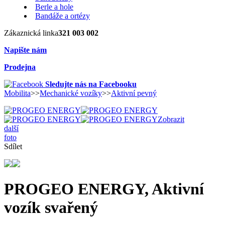
Berle a hole
Bandáže a ortézy
Zákaznická linka
321 003 002
Napište nám
Prodejna
Sledujte nás na Facebooku
Mobilita
>>
Mechanické vozíky
>>
Aktivní pevný
Zobrazit
další
foto
Sdílet
PROGEO ENERGY, Aktivní
vozík svařený