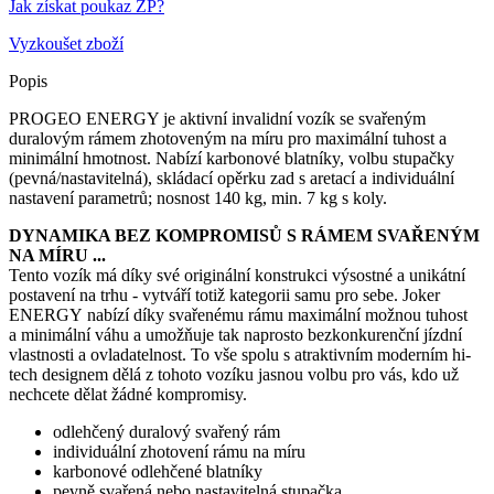
Jak získat poukaz ZP?
Vyzkoušet zboží
Popis
PROGEO ENERGY je aktivní invalidní vozík se svařeným
duralovým rámem zhotoveným na míru pro maximální tuhost a
minimální hmotnost. Nabízí karbonové blatníky, volbu stupačky
(pevná/nastavitelná), skládací opěrku zad s aretací a individuální
nastavení parametrů; nosnost 140 kg, min. 7 kg s koly.
DYNAMIKA BEZ KOMPROMISŮ S RÁMEM SVAŘENÝM
NA MÍRU ...
Tento vozík má díky své originální konstrukci výsostné a unikátní
postavení na trhu - vytváří totiž kategorii samu pro sebe. Joker
ENERGY nabízí díky svařenému rámu maximální možnou tuhost
a minimální váhu a umožňuje tak naprosto bezkonkurenční jízdní
vlastnosti a ovladatelnost. To vše spolu s atraktivním moderním hi-
tech designem dělá z tohoto vozíku jasnou volbu pro vás, kdo už
nechcete dělat žádné kompromisy.
odlehčený duralový svařený rám
individuální zhotovení rámu na míru
karbonové odlehčené blatníky
pevně svařená nebo nastavitelná stupačka