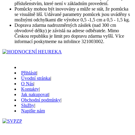
příslušenstvím, které není v základním provedení.
Pomůcky mohou být inovovány a může se stát, že pomůcka
se visuálně liší. Udávané parametry pomůcek jsou uváděny s
možnými odchylkami dle výrobce 0,5 -1,5 cm a 0,5 - 1,5 kg.
Doprava zdarma nadrozměrných zásilek (nad 300 cm
obvodové délky) je závislá na adrese odběratele. Mimo
Českou republiku je limit pro dopravu zdarma vyšší. Více
informací poskytneme na infolince 321003002.
Přihlásit
|
Úvodní stránka
|
O Nás
|
Kontakty
|
Jak nakupovat
|
Obchodní podmínky
|
Služby
|
Napište nám