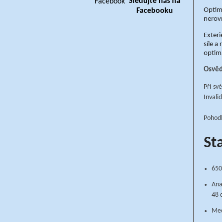
Sledujte nás na
Optimu
Facebooku
nerov
Exteri
síle a
optim
Osvěd
Při sv
Invalid
Pohodl
St
650
Ana
48 
Mec