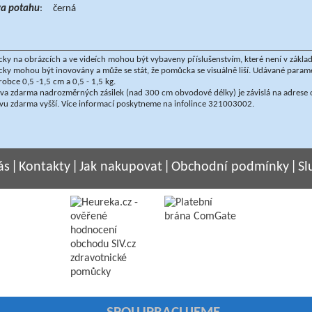
va potahu
: černá
y na obrázcích a ve videích mohou být vybaveny příslušenstvím, které není v zákla
ky mohou být inovovány a může se stát, že pomůcka se visuálně liší. Udávané par
robce 0,5 -1,5 cm a 0,5 - 1,5 kg.
a zdarma nadrozměrných zásilek (nad 300 cm obvodové délky) je závislá na adrese o
vu zdarma vyšší. Více informací poskytneme na infolince 321003002.
ás
|
Kontakty
|
Jak nakupovat
|
Obchodní podmínky
|
Sl