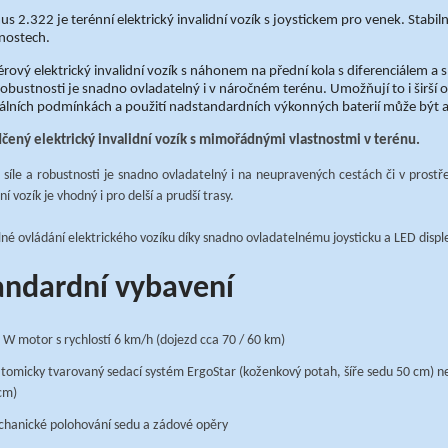
s 2.322 je terénní elektrický invalidní vozík s joystickem pro venek. Stabilní
nostech.
érový elektrický invalidní vozík s náhonem na přední kola s diferenciálem a 
 robustnosti je snadno ovladatelný i v náročném terénu. Umožňují to i širší
álních podmínkách a použití nadstandardních výkonných baterií může být 
čený elektrický invalidní vozík s mimořádnými vlastnostmi v terénu.
é síle a robustnosti je snadno ovladatelný i na neupravených cestách či v pros
ní vozík je vhodný i pro delší a prudší trasy.
né ovládání elektrického vozíku díky snadno ovladatelnému joysticku a LED disple
andardní vybavení
 W motor s rychlostí 6 km/h (dojezd cca 70 / 60 km)
tomicky tvarovaný sedací systém ErgoStar (koženkový potah, šíře sedu 50 cm) ne
cm)
hanické polohování sedu a zádové opěry