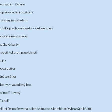
ací systém Recaro
lopné ovládání do strany
 display na ovládání
ktrické polohování sedu a zádové opěry
ohovatelné stupačky
pačkové kurty
 obutí kol proti propíchnutí
tníky
vová opěra
tná zrcátka
lopný zavazadlový box
ní nosič kovový
ák holí
ciální černo-červená edice RS (nutno s kombinací vybraných kódů)