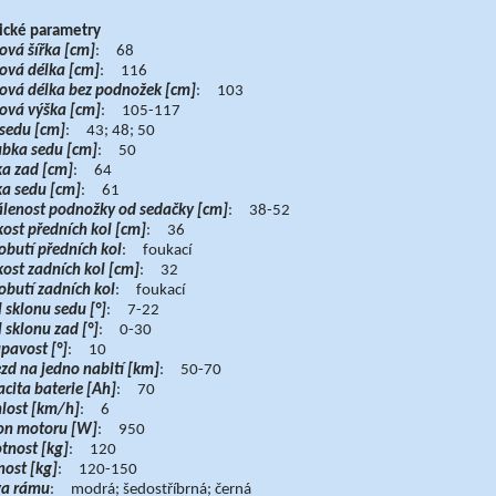
ické parametry
ová šířka [cm]
: 68
ová délka [cm]
: 116
ová délka bez podnožek [cm]
: 103
ová výška [cm]
: 105-117
 sedu [cm]
: 43; 48; 50
bka sedu [cm]
: 50
a zad [cm]
: 64
a sedu [cm]
: 61
lenost podnožky od sedačky [cm]
: 38-52
kost předních kol [cm]
: 36
obutí předních kol
: foukací
kost zadních kol [cm]
: 32
obutí zadních kol
: foukací
 sklonu sedu [°]
: 7-22
 sklonu zad [°]
: 0-30
pavost [°]
: 10
zd na jedno nabití [km]
: 50-70
cita baterie [Ah]
: 70
lost [km/h]
: 6
on motoru [W]
: 950
nost [kg]
: 120
ost [kg]
: 120-150
va rámu
: modrá; šedostříbrná; černá