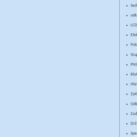
Sed
odk
LCD
Ele
Pol
Stu
PNS
Bla
Hla
Zpě
Odk
Zad
Drž
Spe