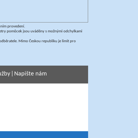
dním provedení.
ametry pomůcek jsou uváděny s možnými odchylkami
dběratele. Mimo Českou republiku je limit pro
užby
|
Napište nám