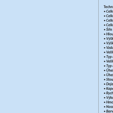
Techn
•
Celk
•
Celk
•
Celk
•
Celk
•
Šíře
•
Hlou
•
Výšk
•
Výšk
•
Vzdá
•
Veli
•
Typ 
•
Veli
•
Typ 
•
Úhel
•
Úhel
•
Stou
•
Doje
•
Kapa
•
Rych
•
Výk
•
Hmot
•
Nosn
•
Bar