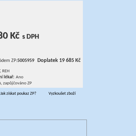
80 Kč
s DPH
Doplatek 19 685 Kč
ódem ZP:
5005959
, REH
í lékař:
Ano
ů, zapůjčováno ZP
Jak získat poukaz ZP?
Vyzkoušet zboží