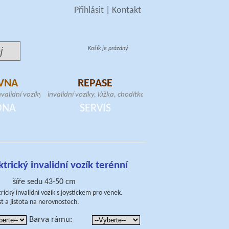
Přihlásit
|
Kontakt
Košík je prázdný
VNA
REPASE
validní vozíky, toaletní
invalidní vozíky, lůžka, chodítka, toaletní
schodolezy, samostojné
křesla, zvedáky, samostojné hrazdy,
DNA
SERVIS
atrace
schodolezy, elektrické skútry
trický invalidní vozík terénní
šíře sedu 43-50 cm
rický invalidní vozík s joystickem pro venek.
st a jistota na nerovnostech.
Barva rámu: