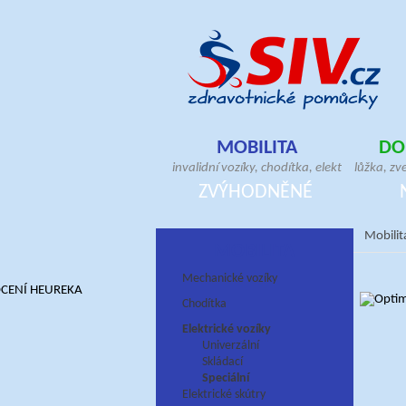
MOBILITA
DO
invalidní vozíky, chodítka, elektrické skútry
lůžka, zv
antidekubitní sedáky, hole, berle, bandáže
pomůcky, 
ZVÝHODNĚNÉ
ortézy, doplňky pro vozíčkáře
antideku
Mobilit
MOBILITA
Mechanické vozíky
Chodítka
Elektrické vozíky
Univerzální
Skládací
Speciální
Elektrické skútry