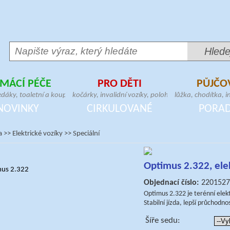
MÁCÍ PÉČE
PRO DĚTI
PŮJČO
,
edáky, toaletní a koupelnové
kočárky, invalidní vozíky, polohovací a
lůžka, chodítka, in
,
geriatrická křesla, madla,
vertikalizační zařízení, dětské sedačky,
křesla, zvedáky, 
NOVINKY
CIRKULOVANÉ
PORA
bitní matrace, pomůcky pro přesun
postýlky, chodítka, lehátka, berličky
hrazdy, stolky, m
a
>>
Elektrické vozíky
>>
Speciální
Optimus 2.322, elek
Objednací číslo:
2201527
Optimus 2.322 je terénní elekt
Stabilní jízda, lepší průchodno
Šíře sedu: