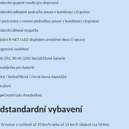
ndardní spojené madlo pro doprovod
ndardní odklopné područky pouze v kombinaci s Ergostar
é postranice s rovnou područkou pouze v kombinaci s Ergoseat
ndardní dělené stupačky
ádání R-NET s LED displejem umístěné vlevo či vpravo
ogenové osvětlení
Ah (5h), 80 Ah (20h) bezúdržbové baterie
 nabíječka pro baterie
rá / šedostříbrná / černá barva kapotáže
ružení
pečnostní pás dvoubodový
dstandardní vybavení
 W motor s rychlostí až 10 km/h nebo až 15 km/h (dojezd cca 50 km)