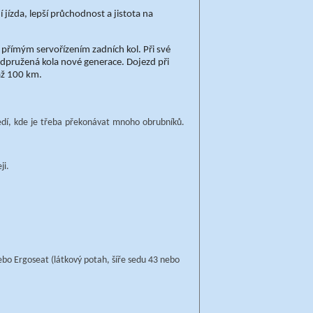
 jízda, lepší průchodnost a jistota na
s přímým servořízením zadních kol. Při své
 odpružená kola nové generace. Dojezd při
až 100 km.
tředí, kde je třeba překonávat mnoho obrubníků.
ji.
bo Ergoseat (látkový potah, šíře sedu 43 nebo