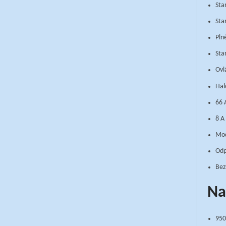
Sta
Sta
Pln
Sta
Ovl
Hal
66 
8 A
Mod
Odp
Bez
Na
950