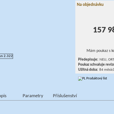
Na objednávku
157 9
Mám poukaz s k
Předepisuje:
NEU, ORT
Poukaz schvaluje revizn
Užitná doba:
84 měsíc
Produktový list
opis
Parametry
Příslušenství