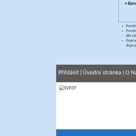
•
Bar
Pomůck
Pomůc
dle vý
Doprav
dopra
Přihlásit
|
Úvodní stránka
|
O N