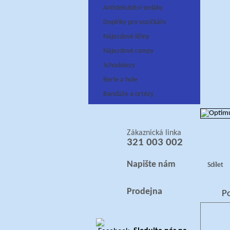
Antidekubitní sedáky
Doplňky pro vozíčkáře
Nájezdové ližiny
Nájezdové rampy
Schodolezy
Berle a hole
Bandáže a ortézy
Zákaznická linka
321 003 002
Napište nám
Sdílet
Prodejna
P