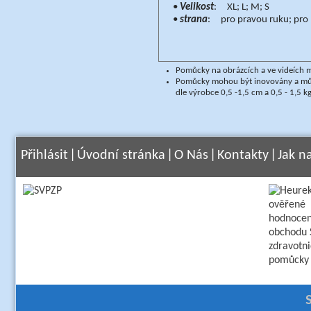
•
Velikost
: XL; L; M; S
•
strana
: pro pravou ruku; pr
Pomůcky na obrázcích a ve videích m
Pomůcky mohou být inovovány a může
dle výrobce 0,5 -1,5 cm a 0,5 - 1,5 kg
Přihlásit
|
Úvodní stránka
|
O Nás
|
Kontakty
|
Jak n