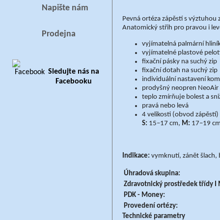
Napište nám
Pevná ortéza zápěstí s výztuhou z
Anatomický střih pro pravou i le
Prodejna
vyjímatelná palmární hlin
vyjímatelné plastové pelo
fixační pásky na suchý zip
fixační dotah na suchý zip
Sledujte nás na
individuální nastavení ko
Facebooku
prodyšný neopren NeoAir
teplo zmírňuje bolest a sn
pravá nebo levá ​
4 velikosti (obvod zápěstí)
S:
15–17 cm,
M:
17–19 c
Indikace:
vymknutí, zánět šlach, b
Úhradová skupina:
Zdravotnický prostředek třídy 
PDK - Money:
Provedení ortézy:
Technické parametry