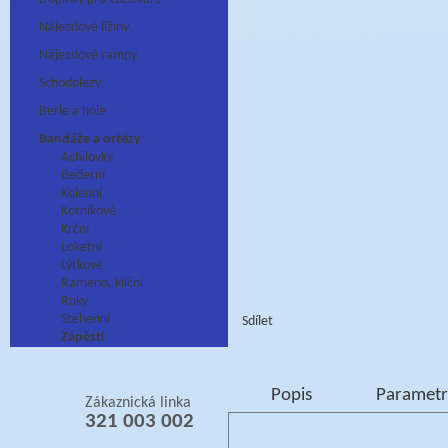
Nájezdové ližiny
Nájezdové rampy
Schodolezy
Berle a hole
Bandáže a ortézy
Achilovky
Bederní
Kolenní
Kotníkové
Krční
Loketní
Lýtkové
Rameno, klíční
Ruky
Stehenní
Sdílet
Zápěstí
Popis
Parametr
Zákaznická linka
321 003 002