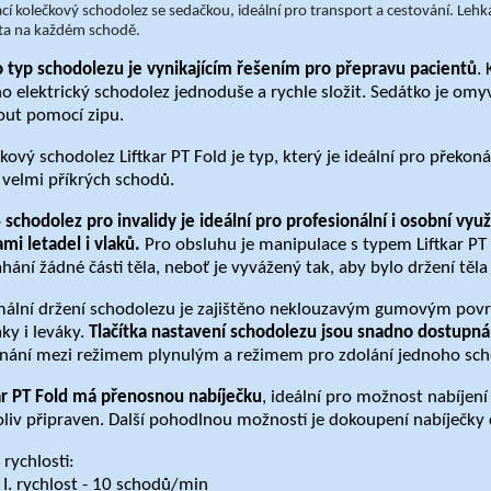
cí kolečkový schodolez se sedačkou, ideální pro transport a cestování. Le
ita na každém schodě.
 typ schodolezu je vynikajícím řešením pro přepravu pacientů
.
no
elektrický schodolez
jednoduše a rychle složit. Sedátko je omy
ut pomocí zipu.
kový schodolez
Liftkar PT Fold je typ, který je ideální pro překoná
velmi příkrých schodů.
o
schodolez pro invalidy
je ideální pro profesionální i osobní využ
ami letadel i vlaků
.
Pro obsluhu je manipulace s typem Liftkar PT
ání žádné části těla, neboť je vyvážený tak, aby bylo držení těla
ální držení schodolezu je zajištěno neklouzavým gumovým povrc
ky i leváky.
Tlačítka nastavení schodolezu jsou snadno dostupná
nání mezi režimem plynulým a režimem pro zdolání jednoho schodu
ar PT Fold má přenosnou nabíječku
, ideální pro možnost nabíjení
liv připraven. Další pohodlnou možností je dokoupení nabíječky
i rychlosti:
I. rychlost - 10 schodů/min