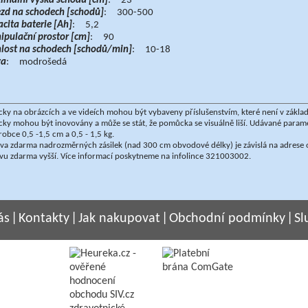
mální výška schodu [cm]
: 23
zd na schodech [schodů]
: 300-500
cita baterie [Ah]
: 5,2
pulační prostor [cm]
: 90
lost na schodech [schodů/min]
: 10-18
va
: modrošedá
y na obrázcích a ve videích mohou být vybaveny příslušenstvím, které není v zákla
ky mohou být inovovány a může se stát, že pomůcka se visuálně liší. Udávané par
robce 0,5 -1,5 cm a 0,5 - 1,5 kg.
a zdarma nadrozměrných zásilek (nad 300 cm obvodové délky) je závislá na adrese o
vu zdarma vyšší. Více informací poskytneme na infolince 321003002.
ás
|
Kontakty
|
Jak nakupovat
|
Obchodní podmínky
|
Sl