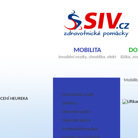
MOBILITA
DO
invalidní vozíky, chodítka, elektrické skútry
lůžka, zv
antidekubitní sedáky, hole, berle, bandáže
pomůcky, 
ZVÝHODNĚNÉ
ortézy, doplňky pro vozíčkáře
antideku
Mobilit
MOBILITA
Mechanické vozíky
Chodítka
Elektrické vozíky
Elektrické skútry
Antidekubitní sedáky
Doplňky pro vozíčkáře