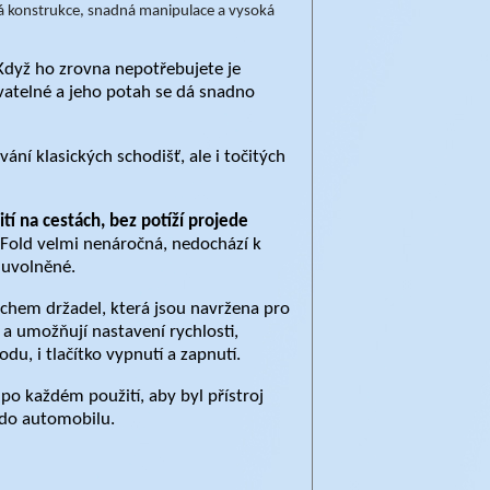
hká konstrukce, snadná manipulace a vysoká
 Když ho zrovna nepotřebujete je
vatelné a jeho potah se dá snadno
vání klasických schodišť, ale i točitých
ití na cestách, bez potíží projede
 Fold velmi nenáročná, nedochází k
 uvolněné.
hem držadel, která jsou navržena pro
a umožňují nastavení rychlosti,
, i tlačítko vypnutí a zapnutí.
 po každém použití, aby byl přístroj
 do automobilu.