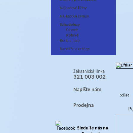
Nájezdové ližiny
Nájezdové rampy
Schodolezy
Pásové
Kolové
Berle a hole
Bandáže a ortézy
Zákaznická linka
321 003 002
Napište nám
Sdílet
Prodejna
P
Sledujte nás na