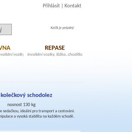
Přihlásit
|
Kontakt
Košík je prázdný
VNA
REPASE
validní vozíky, toaletní
invalidní vozíky, lůžka, chodítka, toaletní
schodolezy, samostojné
křesla, zvedáky, samostojné hrazdy,
DNA
SERVIS
atrace
schodolezy, elektrické skútry
, kolečkový schodolez
nosnost 130 kg
e sedačkou, ideální pro transport a cestování.
ipulace a vysoká stabilita na každém schodě.