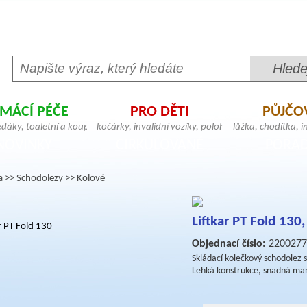
MÁCÍ PÉČE
PRO DĚTI
PŮJČO
,
edáky, toaletní a koupelnové
kočárky, invalidní vozíky, polohovací a
lůžka, chodítka, in
,
geriatrická křesla, madla,
vertikalizační zařízení, dětské sedačky,
křesla, zvedáky, 
NOVINKY
CIRKULOVANÉ
PORA
bitní matrace, pomůcky pro přesun
postýlky, chodítka, lehátka, berličky
hrazdy, stolky, m
a
>>
Schodolezy
>>
Kolové
Liftkar PT Fold 130
Objednací číslo:
2200277
Skládací kolečkový schodolez s
Lehká konstrukce, snadná man