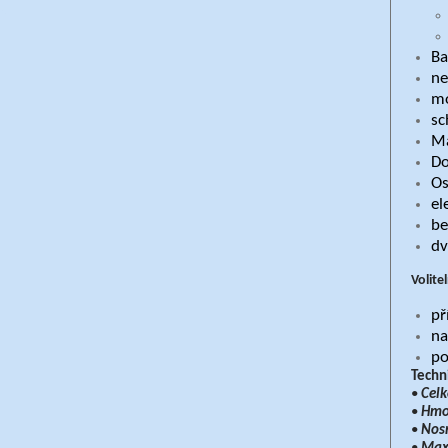
Ba
ne
mo
sc
Ma
Do
Os
el
be
dv
Volite
př
na
po
Techn
•
Celk
•
Hmot
•
Nosn