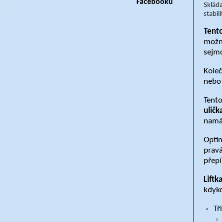
Facebooku
Skláda
stabil
Tento
mož
sejmo
Koleč
nebo 
Tent
uličk
namáh
Optim
pravá
přepí
Liftk
kdyko
Tř