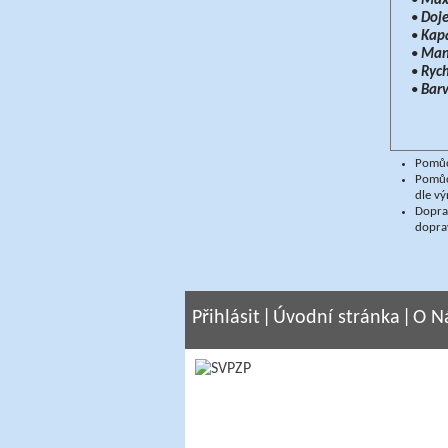
•
Maxi
•
Doje
•
Kapa
•
Mani
•
Rych
•
Bar
Pomůck
Pomůc
dle vý
Doprav
dopra
Přihlásit
|
Úvodní stránka
|
O N