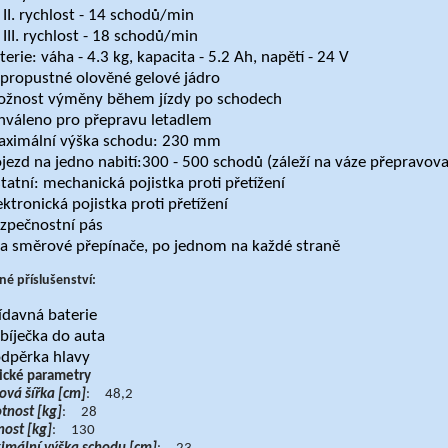
II. rychlost - 14 schodů/min
III. rychlost - 18 schodů/min
terie: váha - 4.3 kg, kapacita - 5.2 Ah, napětí - 24 V
propustné olověné gelové jádro
žnost výměny během jízdy po schodech
hváleno pro přepravu letadlem
ximální výška schodu: 230 mm
jezd na jedno nabití:300 - 500 schodů (záleží na váze přepravov
tatní: mechanická pojistka proti přetížení
ektronická pojistka proti přetížení
zpečnostní pás
a směrové přepínače, po jednom na každé straně
lné příslušenství:
ídavná baterie
bíječka do auta
dpěrka hlavy
ické parametry
ová šířka [cm]
: 48,2
nost [kg]
: 28
ost [kg]
: 130