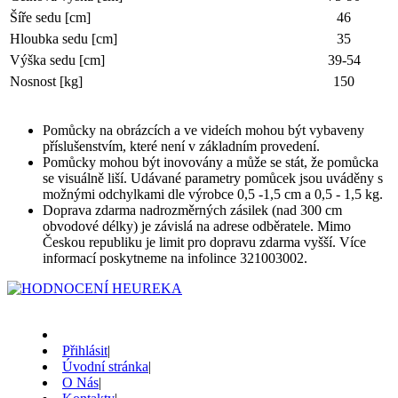
Šíře sedu [cm]
46
Hloubka sedu [cm]
35
Výška sedu [cm]
39-54
Nosnost [kg]
150
Pomůcky na obrázcích a ve videích mohou být vybaveny
příslušenstvím, které není v základním provedení.
Pomůcky mohou být inovovány a může se stát, že pomůcka
se visuálně liší. Udávané parametry pomůcek jsou uváděny s
možnými odchylkami dle výrobce 0,5 -1,5 cm a 0,5 - 1,5 kg.
Doprava zdarma nadrozměrných zásilek (nad 300 cm
obvodové délky) je závislá na adrese odběratele. Mimo
Českou republiku je limit pro dopravu zdarma vyšší. Více
informací poskytneme na infolince 321003002.
Přihlásit
|
Úvodní stránka
|
O Nás
|