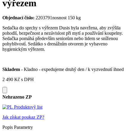
výřezem
Objednací číslo:
2203791
nosnost 150 kg
Sedačka do sprchy s výřezem Dusis byla navržena, aby zvýšila
pohodlí, bezpečnost a nezávislost při mytí a používání koupelny.
Sedačka pomáhá především seniorům nebo lidem se sníženou
pohyblivostí. Sedátko s drenážním otvorem je vybaveno
hygienickým výřezem.
Skladem
- Kladno - expedujeme druhý den / k vyzvednutí ihned
2 490 Kč
s DPH
Nehrazeno ZP
Produktový list
Jak získat poukaz ZP?
Popis
Parametry