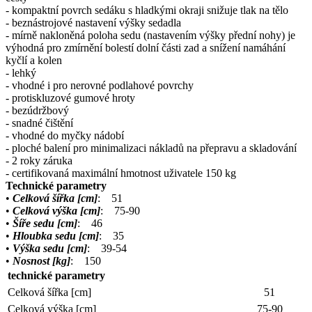
- kompaktní povrch sedáku s hladkými okraji snižuje tlak na tělo
- beznástrojové nastavení výšky sedadla
- mírně nakloněná poloha sedu (nastavením výšky přední nohy) je
výhodná pro zmírnění bolestí dolní části zad a snížení namáhání
kyčlí a kolen
- lehký
- vhodné i pro nerovné podlahové povrchy
- protiskluzové gumové hroty
- bezúdržbový
- snadné čištění
- vhodné do myčky nádobí
- ploché balení pro minimalizaci nákladů na přepravu a skladování
- 2 roky záruka
- certifikovaná maximální hmotnost uživatele 150 kg
Technické parametry
•
Celková šířka [cm]
: 51
•
Celková výška [cm]
: 75-90
•
Šíře sedu [cm]
: 46
•
Hloubka sedu [cm]
: 35
•
Výška sedu [cm]
: 39-54
•
Nosnost [kg]
: 150
technické parametry
Celková šířka [cm]
51
Celková výška [cm]
75-90