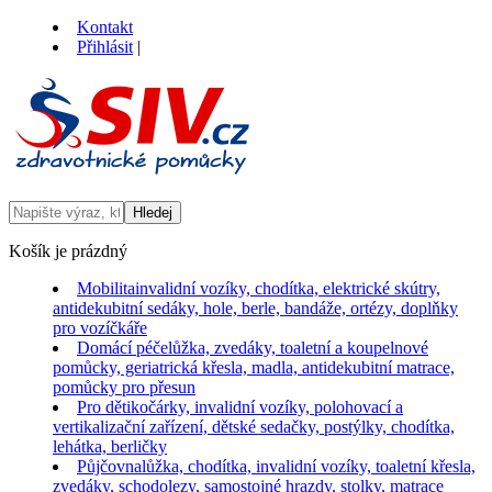
Kontakt
Přihlásit
|
Košík je prázdný
Mobilita
invalidní vozíky, chodítka, elektrické skútry,
antidekubitní sedáky, hole, berle, bandáže, ortézy, doplňky
pro vozíčkáře
Domácí péče
lůžka, zvedáky, toaletní a koupelnové
pomůcky, geriatrická křesla, madla, antidekubitní matrace,
pomůcky pro přesun
Pro děti
kočárky, invalidní vozíky, polohovací a
vertikalizační zařízení, dětské sedačky, postýlky, chodítka,
lehátka, berličky
Půjčovna
lůžka, chodítka, invalidní vozíky, toaletní křesla,
zvedáky, schodolezy, samostojné hrazdy, stolky, matrace