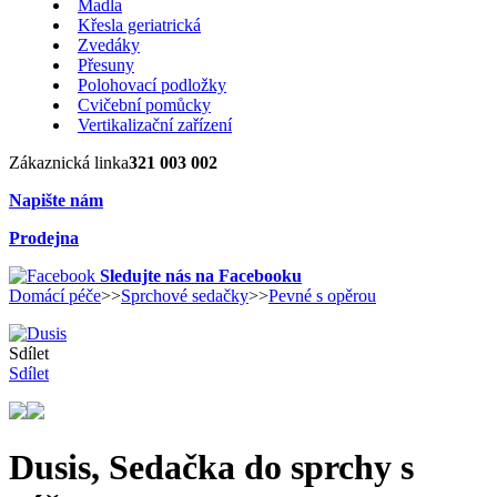
Madla
Křesla geriatrická
Zvedáky
Přesuny
Polohovací podložky
Cvičební pomůcky
Vertikalizační zařízení
Zákaznická linka
321 003 002
Napište nám
Prodejna
Sledujte nás na Facebooku
Domácí péče
>>
Sprchové sedačky
>>
Pevné s opěrou
Sdílet
Sdílet
Dusis, Sedačka do sprchy s