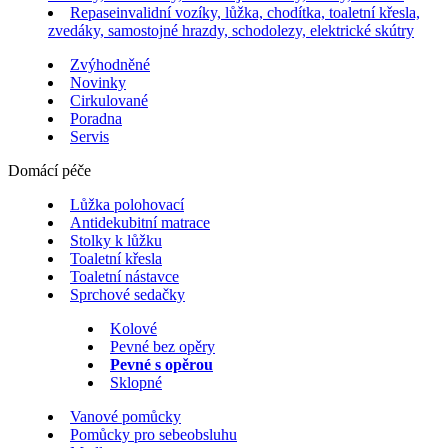
Repase
invalidní vozíky, lůžka, chodítka, toaletní křesla,
zvedáky, samostojné hrazdy, schodolezy, elektrické skútry
Zvýhodněné
Novinky
Cirkulované
Poradna
Servis
Domácí péče
Lůžka polohovací
Antidekubitní matrace
Stolky k lůžku
Toaletní křesla
Toaletní nástavce
Sprchové sedačky
Kolové
Pevné bez opěry
Pevné s opěrou
Sklopné
Vanové pomůcky
Pomůcky pro sebeobsluhu