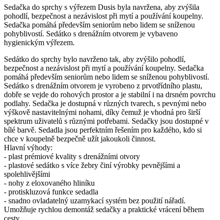
Sedačka do sprchy s výřezem Dusis byla navržena, aby zvýšila
pohodlí, bezpečnost a nezávislost při mytí a používání koupelny.
Sedačka pomáhá především seniorům nebo lidem se sníženou
pohyblivostí. Sedátko s drenážním otvorem je vybaveno
hygienickým výřezem.
Sedátko do sprchy bylo navrženo tak, aby zvýšilo pohodlí,
bezpečnost a nezávislost při mytí a používání koupelny. Sedačka
pomáhá především seniorům nebo lidem se sníženou pohyblivostí.
Sedátko s drenážním otvorem je vyrobeno z prvotřídního plastu,
dobře se vejde do rohových prostor a je stabilní i na drsném povrchu
podlahy. Sedačka je dostupná v různých tvarech, s pevnými nebo
výškově nastavitelnými nohami, díky čemuž je vhodná pro širší
spektrum uživatelů s různými potřebami. Sedačky jsou dostupné v
bílé barvě. Sedadla jsou perfektním řešením pro každého, kdo si
chce v koupelně bezpečně užít jakoukoli činnost.
Hlavní výhody:
- plast prémiové kvality s drenážními otvory
- plastové sedátko s více žebry činí výrobky pevnějšími a
spolehlivějšími
- nohy z eloxovaného hliníku
- protiskluzová funkce sedadla
- snadno ovladatelný uzamykací systém bez použití nářadí.
Umožňuje rychlou demontáž sedačky a praktické vrácení během
cesty