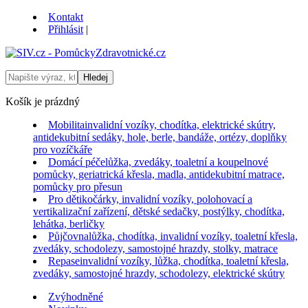
Kontakt
Přihlásit
|
Košík je prázdný
Mobilita
invalidní vozíky, chodítka, elektrické skútry,
antidekubitní sedáky, hole, berle, bandáže, ortézy, doplňky
pro vozíčkáře
Domácí péče
lůžka, zvedáky, toaletní a koupelnové
pomůcky, geriatrická křesla, madla, antidekubitní matrace,
pomůcky pro přesun
Pro děti
kočárky, invalidní vozíky, polohovací a
vertikalizační zařízení, dětské sedačky, postýlky, chodítka,
lehátka, berličky
Půjčovna
lůžka, chodítka, invalidní vozíky, toaletní křesla,
zvedáky, schodolezy, samostojné hrazdy, stolky, matrace
Repase
invalidní vozíky, lůžka, chodítka, toaletní křesla,
zvedáky, samostojné hrazdy, schodolezy, elektrické skútry
Zvýhodněné