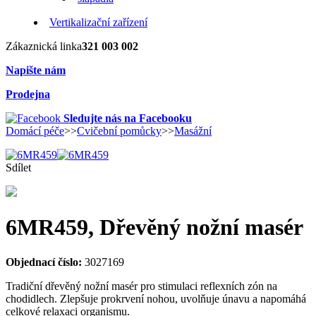
Vertikalizační zařízení
Zákaznická linka
321 003 002
Napište nám
Prodejna
Sledujte nás na Facebooku
Domácí péče
>>
Cvičební pomůcky
>>
Masážní
Sdílet
6MR459, Dřevěný nožní masér
Objednací číslo:
3027169
Tradiční dřevěný nožní masér pro stimulaci reflexních zón na
chodidlech. Zlepšuje prokrvení nohou, uvolňuje únavu a napomáhá
celkové relaxaci organismu.