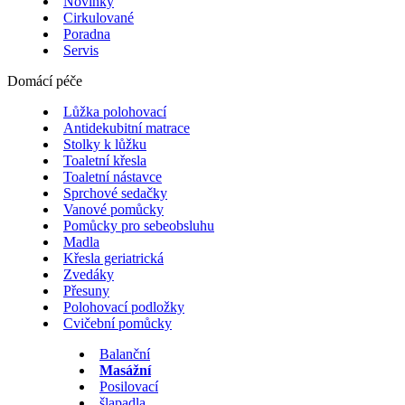
Novinky
Cirkulované
Poradna
Servis
Domácí péče
Lůžka polohovací
Antidekubitní matrace
Stolky k lůžku
Toaletní křesla
Toaletní nástavce
Sprchové sedačky
Vanové pomůcky
Pomůcky pro sebeobsluhu
Madla
Křesla geriatrická
Zvedáky
Přesuny
Polohovací podložky
Cvičební pomůcky
Balanční
Masážní
Posilovací
šlapadla