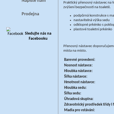
Napište nám
Praktický přenosný nástavec na W
zvýšení bezpečnosti na toaletě.
Prodejna
podpůrná konstrukce s ma
nastavitelná výška sedu
odklopné prkénko s pokl
plastové toaletní prkénko
Sledujte nás na
Facebooku
Přenosný nástavec doporučujeme p
místa na místo.
Barevné provedení:
Nosnost nástavce:
Hloubka nástavce:
Šířka nástavce:
Hmotnost nástavce:
Hloubka sedu:
Šířka sedu:
Úhradová skupina:
Zdravotnický prostředek třídy 
Madla pro vstávání: