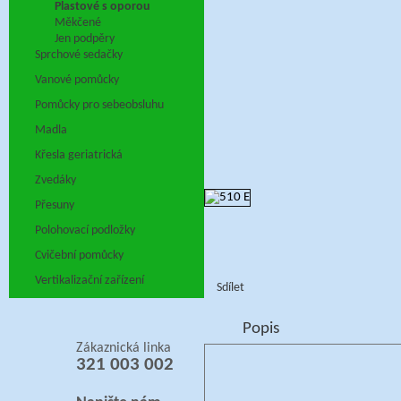
Plastové s oporou
Měkčené
Jen podpěry
Sprchové sedačky
Vanové pomůcky
Pomůcky pro sebeobsluhu
Madla
Křesla geriatrická
Zvedáky
Přesuny
Polohovací podložky
Cvičební pomůcky
Vertikalizační zařízení
Sdílet
Popis
Zákaznická linka
321 003 002