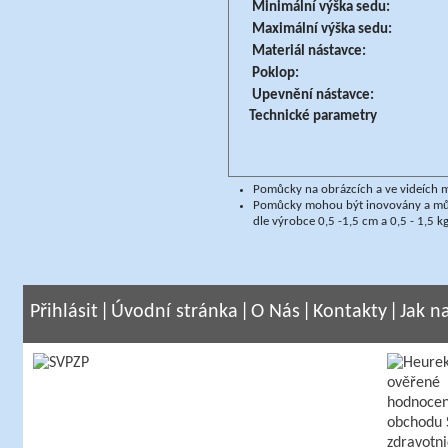
Minimální výška sedu:
Maximální výška sedu:
Materiál nástavce:
Poklop:
Upevnění nástavce:
Technické parametry
Pomůcky na obrázcích a ve videích m
Pomůcky mohou být inovovány a může
dle výrobce 0,5 -1,5 cm a 0,5 - 1,5 kg
Přihlásit
|
Úvodní stránka
|
O Nás
|
Kontakty
|
Jak n