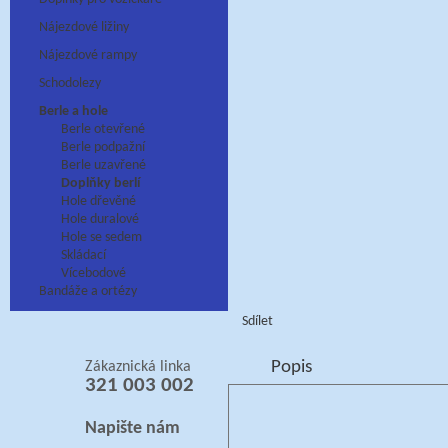
Nájezdové ližiny
Nájezdové rampy
Schodolezy
Berle a hole
Berle otevřené
Berle podpažní
Berle uzavřené
Doplňky berlí
Hole dřevěné
Hole duralové
Hole se sedem
Skládací
Vícebodové
Bandáže a ortézy
Sdílet
Popis
Zákaznická linka
321 003 002
Napište nám