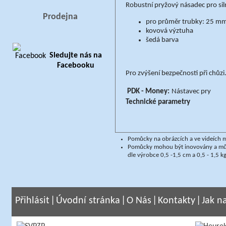
Robustní pryžový násadec pro sil
Prodejna
pro průměr trubky: 25 m
kovová výztuha
šedá barva
Sledujte nás na
Facebooku
Pro zvýšení bezpečnosti při chůzi
PDK - Money:
Nástavec pry
Technické parametry
Pomůcky na obrázcích a ve videích m
Pomůcky mohou být inovovány a může
dle výrobce 0,5 -1,5 cm a 0,5 - 1,5 kg
Přihlásit
|
Úvodní stránka
|
O Nás
|
Kontakty
|
Jak n