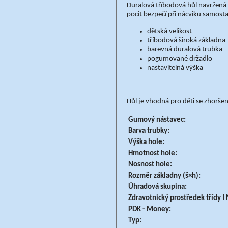
Duralová tříbodová hůl navržená 
pocit bezpečí při nácviku samosta
dětská velikost
tříbodová široká základna
barevná duralová trubka
pogumované držadlo
nastavitelná výška
Hůl je vhodná pro děti se zhorše
Gumový nástavec:
Barva trubky:
Výška hole:
Hmotnost hole:
Nosnost hole:
Rozměr základny (š×h):
Úhradová skupina:
Zdravotnický prostředek třídy 
PDK - Money:
Typ: