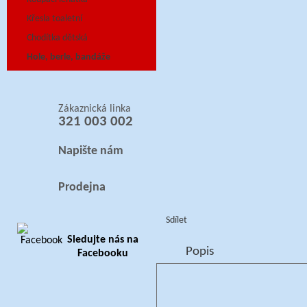
Křesla toaletní
Chodítka dětská
Hole, berle, bandáže
Zákaznická linka
321 003 002
Napište nám
Prodejna
Sdílet
Sledujte nás na
Popis
Facebooku