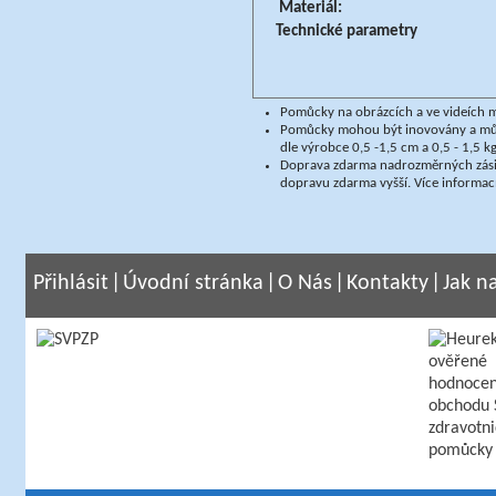
Materiál:
Technické parametry
Pomůcky na obrázcích a ve videích m
Pomůcky mohou být inovovány a může
dle výrobce 0,5 -1,5 cm a 0,5 - 1,5 kg
Doprava zdarma nadrozměrných zásile
dopravu zdarma vyšší. Více informa
Přihlásit
|
Úvodní stránka
|
O Nás
|
Kontakty
|
Jak n