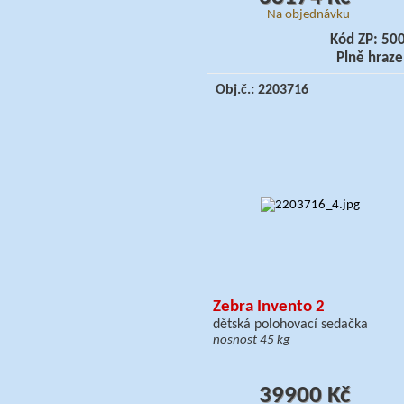
Na objednávku
Kód ZP: 50
Plně hraz
Obj.č.: 2203716
Zebra Invento 2
dětská polohovací sedačka
nosnost 45 kg
39900 Kč