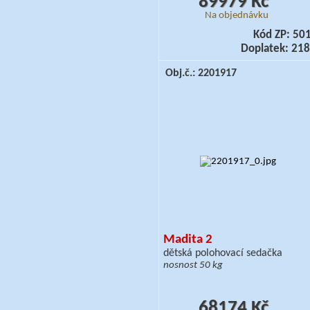
89979 Kč
Na objednávku
Kód ZP: 50
Doplatek: 218
Obj.č.: 2201917
Madita 2
dětská polohovací sedačka
nosnost 50 kg
68174 Kč