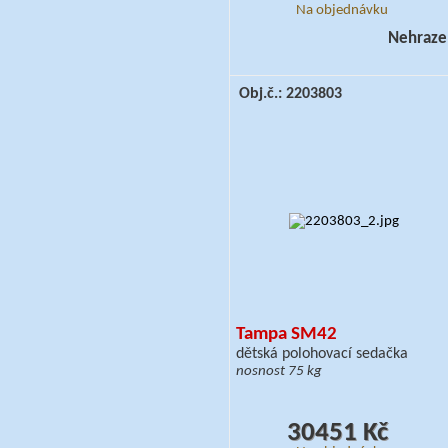
Na objednávku
Nehraze
Obj.č.: 2203803
Tampa SM42
dětská polohovací sedačka
nosnost 75 kg
30451 Kč