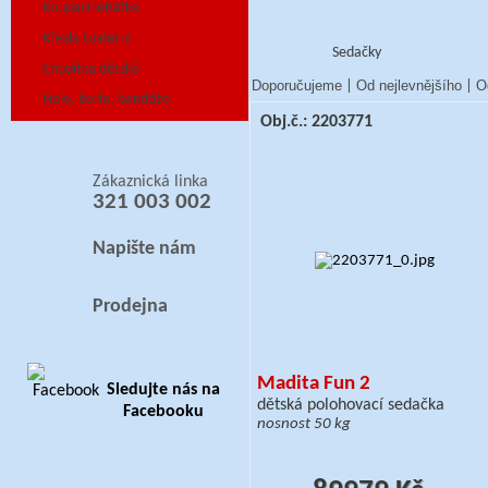
Koupací lehátka
Křesla toaletní
Sedačky
Chodítka dětská
Doporučujeme
Od nejlevnějšího
O
|
|
Hole, berle, bandáže
Obj.č.: 2203771
Zákaznická linka
321 003 002
Napište nám
Prodejna
Madita Fun 2
Sledujte nás na
dětská polohovací sedačka
Facebooku
nosnost 50 kg