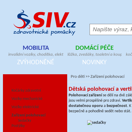
MOBILITA
DOMÁCÍ PÉČE
invalidní vozíky, chodítka, elektrické skútry,
lůžka, zvedáky, toaletní a koupelno
koč
antidekubitní sedáky, hole, berle, bandáže,
pomůcky, geriatrická křesla, madla,
ver
ZVÝHODNĚNÉ
NOVINKY
ortézy, doplňky pro vozíčkáře
antidekubitní matrace, pomůcky pr
pos
Pro děti
>>
Zařízení polohovací
PRO DĚTI
Dětská polohovací a vertik
Kočárky zdravotní
Polohovací zařízení
se dělí na dvě zák
Vozíky mechanické
jsou velmi prospěšné pro zdraví.
Vertik
dostatečnou oporu
a
bezpečnost
. K
Vozíky elektrické
bezpečně a pohodlně sedět nebo stát.
Zařízení polohovací
Sedačky
Postýlky