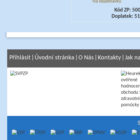
Na objednávku
Kód ZP: 50
Doplatek: 5
Přihlásit
|
Úvodní stránka
|
O Nás
|
Kontakty
|
Jak n