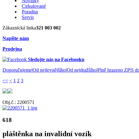
Novinky
Cirkulované
Poradna
Servis
Zákaznická linka
321 003 002
Napište nám
Prodejna
Sledujte nás na Facebooku
Doporučujeme
|
Od nejlevnějšího
|
Od nejdražšího
|
Plně hrazeno ZP
|
S d
<<
<
1
2
3
Obj.č.: 2200571
618
pláštěnka na invalidní vozík