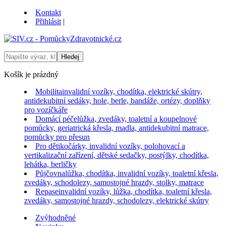
Kontakt
Přihlásit
|
Košík je prázdný
Mobilita
invalidní vozíky, chodítka, elektrické skútry,
antidekubitní sedáky, hole, berle, bandáže, ortézy, doplňky
pro vozíčkáře
Domácí péče
lůžka, zvedáky, toaletní a koupelnové
pomůcky, geriatrická křesla, madla, antidekubitní matrace,
pomůcky pro přesun
Pro děti
kočárky, invalidní vozíky, polohovací a
vertikalizační zařízení, dětské sedačky, postýlky, chodítka,
lehátka, berličky
Půjčovna
lůžka, chodítka, invalidní vozíky, toaletní křesla,
zvedáky, schodolezy, samostojné hrazdy, stolky, matrace
Repase
invalidní vozíky, lůžka, chodítka, toaletní křesla,
zvedáky, samostojné hrazdy, schodolezy, elektrické skútry
Zvýhodněné