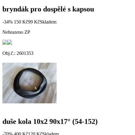
bryndák pro dospělé s kapsou
-34%
150 Kč
99 Kč
Skladem
Nehrazeno ZP
Obj.č.: 2601353
duše kola 10x2 90x17° (54-152)
-70%
400 Kč
120 Kč
Skladem