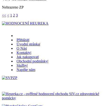
Nehrazeno ZP
<<
<
1
2
3
Přihlásit
|
Úvodní stránka
|
O Nás
|
Kontakty
|
Jak nakupovat
|
Obchodní podmínky
|
Služby
|
Napište nám