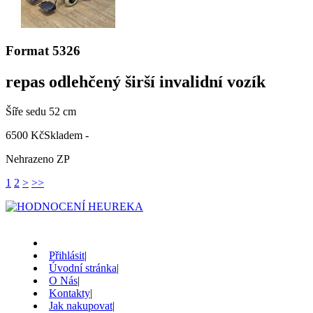
Format 5326
repas odlehčený širší invalidní vozík
Šíře sedu 52 cm
6500 Kč
Skladem -
Nehrazeno ZP
1
2
>
>>
Přihlásit
|
Úvodní stránka
|
O Nás
|
Kontakty
|
Jak nakupovat
|