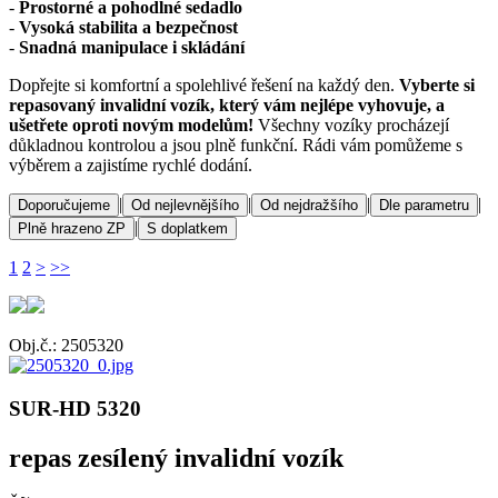
-
Prostorné a pohodlné sedadlo
-
Vysoká stabilita a bezpečnost
-
Snadná manipulace i skládání
Dopřejte si komfortní a spolehlivé řešení na každý den.
Vyberte si
repasovaný invalidní vozík, který vám nejlépe vyhovuje, a
ušetřete oproti novým modelům!
Všechny vozíky procházejí
důkladnou kontrolou a jsou plně funkční. Rádi vám pomůžeme s
výběrem a zajistíme rychlé dodání.
|
|
|
|
Doporučujeme
Od nejlevnějšího
Od nejdražšího
Dle parametru
|
Plně hrazeno ZP
S doplatkem
1
2
>
>>
Obj.č.: 2505320
SUR-HD 5320
repas zesílený invalidní vozík