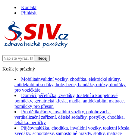
Kontakt
Přihlásit
|
Košík je prázdný
Mobilita
invalidní vozíky, chodítka, elektrické skútry,
antidekubitní sedáky, hole, berle, bandáže, ortézy, doplňky
pro vozíčkáře
Domácí péče
lůžka, zvedáky, toaletní a koupelnové
pomůcky, geriatrická křesla, madla, antidekubitní matrace,
pomůcky pro přesun
Pro děti
kočárky, invalidní vozíky, polohovací a
vertikalizační zařízení, dětské sedačky, postýlky, chodítka,
lehátka, berličky
Půjčovna
lůžka, chodítka, invalidní vozíky, toaletní křesla,
zvedáky, schodolezy, samostojné hrazdy, stolky, matrace