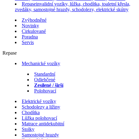
Repase
invalidní vozíky, lůžka, chodítka, toaletní křesla,
zvedáky, samostojné hrazdy, schodolezy, elektrické skútry
Zvýhodněné
Novinky
Cirkulované
Poradna
Servis
Repase
Mechanické vozíky
Standardní
Odlehčené
Zesílené / širší
Polohovací
Elektrické vozíky
Schodolezy a ližiny
Chodítka
Lůžka polohovací
Matrace antidekubitní
Stolky
Samostojné hrazdy