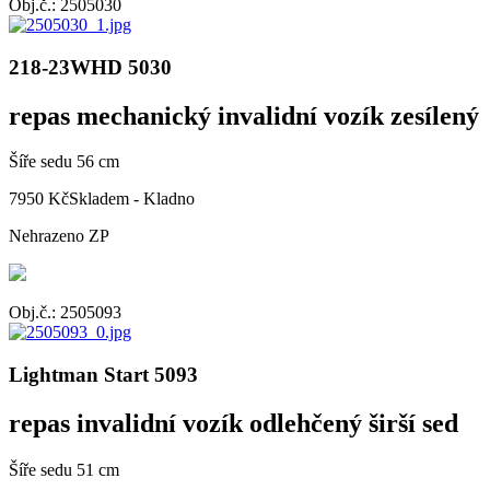
Obj.č.: 2505030
218-23WHD 5030
repas mechanický invalidní vozík zesílený
Šíře sedu 56 cm
7950 Kč
Skladem - Kladno
Nehrazeno ZP
Obj.č.: 2505093
Lightman Start 5093
repas invalidní vozík odlehčený širší sed
Šíře sedu 51 cm