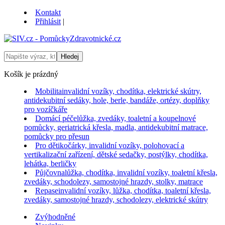
Kontakt
Přihlásit
|
Košík je prázdný
Mobilita
invalidní vozíky, chodítka, elektrické skútry,
antidekubitní sedáky, hole, berle, bandáže, ortézy, doplňky
pro vozíčkáře
Domácí péče
lůžka, zvedáky, toaletní a koupelnové
pomůcky, geriatrická křesla, madla, antidekubitní matrace,
pomůcky pro přesun
Pro děti
kočárky, invalidní vozíky, polohovací a
vertikalizační zařízení, dětské sedačky, postýlky, chodítka,
lehátka, berličky
Půjčovna
lůžka, chodítka, invalidní vozíky, toaletní křesla,
zvedáky, schodolezy, samostojné hrazdy, stolky, matrace
Repase
invalidní vozíky, lůžka, chodítka, toaletní křesla,
zvedáky, samostojné hrazdy, schodolezy, elektrické skútry
Zvýhodněné