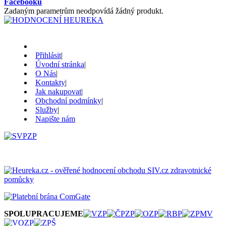
Facebooku
Zadaným parametrům neodpovídá žádný produkt.
Přihlásit
|
Úvodní stránka
|
O Nás
|
Kontakty
|
Jak nakupovat
|
Obchodní podmínky
|
Služby
|
Napište nám
SPOLUPRACUJEME