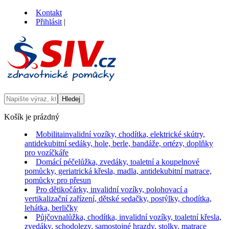
Kontakt
Přihlásit
|
Košík je prázdný
Mobilita
invalidní vozíky, chodítka, elektrické skútry,
antidekubitní sedáky, hole, berle, bandáže, ortézy, doplňky
pro vozíčkáře
Domácí péče
lůžka, zvedáky, toaletní a koupelnové
pomůcky, geriatrická křesla, madla, antidekubitní matrace,
pomůcky pro přesun
Pro děti
kočárky, invalidní vozíky, polohovací a
vertikalizační zařízení, dětské sedačky, postýlky, chodítka,
lehátka, berličky
Půjčovna
lůžka, chodítka, invalidní vozíky, toaletní křesla,
zvedáky, schodolezy, samostojné hrazdy, stolky, matrace