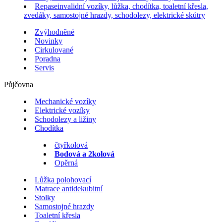
Repase
invalidní vozíky, lůžka, chodítka, toaletní křesla,
zvedáky, samostojné hrazdy, schodolezy, elektrické skútry
Zvýhodněné
Novinky
Cirkulované
Poradna
Servis
Půjčovna
Mechanické vozíky
Elektrické vozíky
Schodolezy a ližiny
Chodítka
čtyřkolová
Bodová a 2kolová
Opěrná
Lůžka polohovací
Matrace antidekubitní
Stolky
Samostojné hrazdy
Toaletní křesla