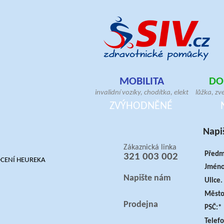
MOBILITA
DO
invalidní vozíky, chodítka, elektrické skútry
lůžka, zv
antidekubitní sedáky, hole, berle, bandáže
pomůcky, 
ZVÝHODNĚNÉ
ortézy, doplňky pro vozíčkáře
antideku
Napi
Zákaznická linka
Předm
321 003 002
Jméno 
Napište nám
Ulice. 
Město
Prodejna
PSČ:*
Telefo