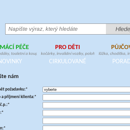
MÁCÍ PÉČE
PRO DĚTI
PŮJČO
,
edáky, toaletní a koupelnové
kočárky, invalidní vozíky, polohovací a
lůžka, chodítka, in
,
geriatrická křesla, madla,
vertikalizační zařízení, dětské sedačky,
křesla, zvedáky, 
NOVINKY
CIRKULOVANÉ
PORA
bitní matrace, pomůcky pro přesun
postýlky, chodítka, lehátka, berličky
hrazdy, stolky, m
šte nám
ět požadavku:*
a příjmení klienta:*
č.p.:*
:*
n:*