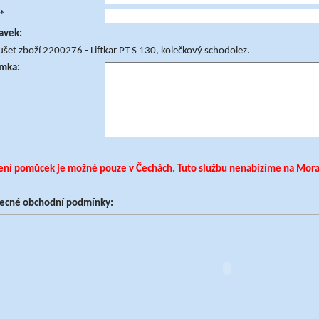
*
avek:
šet zboží 2200276 - Liftkar PT S 130, kolečkový schodolez.
mka:
ní pomůcek je možné pouze v Čechách. Tuto službu nenabízíme na Morav
ecné obchodní podmínky: