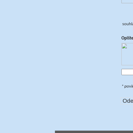
souhla
Opište
* povi