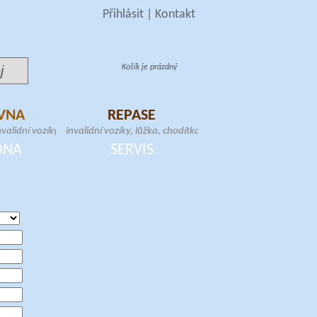
Přihlásit
|
Kontakt
Košík je prázdný
VNA
REPASE
validní vozíky, toaletní
invalidní vozíky, lůžka, chodítka, toaletní
schodolezy, samostojné
křesla, zvedáky, samostojné hrazdy,
DNA
SERVIS
atrace
schodolezy, elektrické skútry